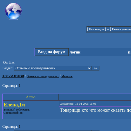
[
] -- [
На главную
Список участн
Вход на форум
логин
па
On-line:
Раздел:
/
/
ФОРУМ ВЗФЭИ
Отзывы о преподавателях
Миляков
Страницы:
1
Автор
ЕленаДм
Добавлено: 19-04-2005 15:03
Товарищи кто что может сказать п
активный собеседник
Сообщений: 38
Страницы:
1