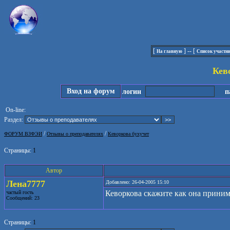
[
] -- [
На главную
Список участн
Кев
Вход на форум
логин
па
On-line:
Раздел:
/
/
ФОРУМ ВЗФЭИ
Отзывы о преподавателях
Кеворкова бухучет
Страницы:
1
Автор
Лена7777
Добавлено: 26-04-2005 15:10
Кеворкова скажите как она принима
частый гость
Сообщений: 23
Страницы:
1