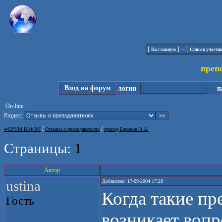
[
] -- [
На главную
Список участн
преп
Вход на форум
логин
па
On-line:
Раздел:
/
/
ФОРУМ ВЗФЭИ
Отзывы о преподавателях
препод Баринов Э.А.
Страницы:
1
Автор
ustina
Добавлено: 17-09-2004 17:28
Когда такие пр
Гость
возникает вопро