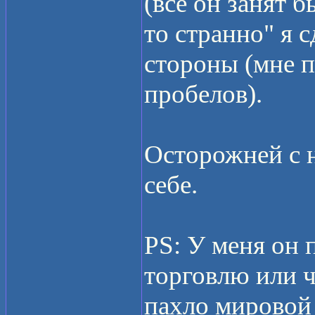
(все он занят б
то странно" я с
стороны (мне п
пробелов).
Осторожней с н
себе.
PS: У меня он
торговлю или ч
пахло мировой