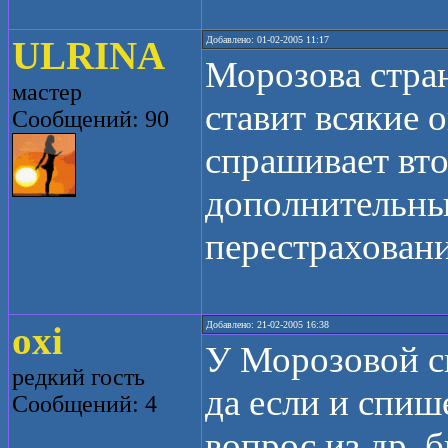
ULRINA
Добавлено: 01-02-2005 11:17
Морозова стран
мастер
ставит всякие оц
Сообщений: 90
спрашивает вто
дополнительны
перестрахования
oxi
Добавлено: 21-02-2005 16:38
У Морозовой сп
редкий гость
да если и спиш
Сообщений: 4
вопрос из др. б