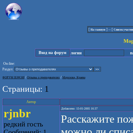
[
] -- [
На главную
Список участн
Мор
Вход на форум
логин
па
On-line:
Раздел:
/
/
ФОРУМ ВЗФЭИ
Отзывы о преподавателях
Морозова, Краева
Страницы:
1
Автор
rjnbr
Добавлено: 15-01-2005 16:37
Расскажите пож
редкий гость
можно ли спис
Сообщений: 1