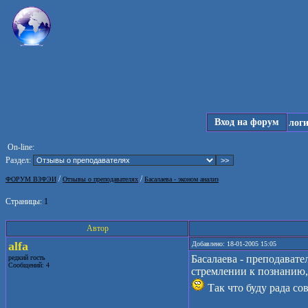
Вход на форум
лог
On-line:
Раздел:
/
/
ФОРУМ ВЗФЭИ
Отзывы о преподавателях
Басалаева - эконом анализ
Страницы:
1
Автор
alfa
Добавлено: 18-01-2005 15:05
Басалаева - преподавате
редкий гость
Сообщений: 4
стремлении к познанию, 
Так что буду рада со