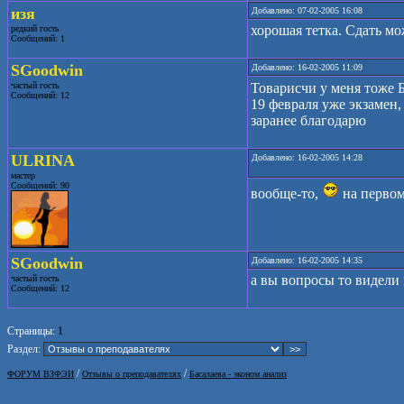
изя
Добавлено: 07-02-2005 16:08
хорошая тетка. Сдать мо
редкий гость
Сообщений: 1
SGoodwin
Добавлено: 16-02-2005 11:09
частый гость
Товарисчи у меня тоже 
Сообщений: 12
19 февраля уже экзамен, 
заранее благодарю
ULRINA
Добавлено: 16-02-2005 14:28
мастер
Сообщений: 90
вообще-то,
на первом 
SGoodwin
Добавлено: 16-02-2005 14:35
а вы вопросы то видели 
частый гость
Сообщений: 12
Страницы:
1
Раздел:
/
/
ФОРУМ ВЗФЭИ
Отзывы о преподавателях
Басалаева - эконом анализ