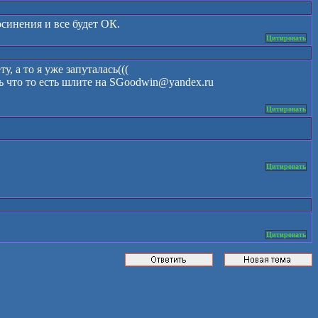
осинения и все будет ОК.
Цитировать
, а то я уже запуталась(((
оть что то есть шлите на SGoodwin@yandex.ru
Цитировать
Цитировать
Цитировать