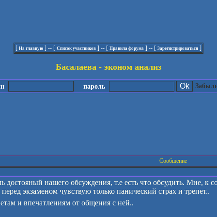
[
] -- [
] -- [
] -- [
]
На главную
Список участников
Правила форума
Зарегистрироваться
Басалаева - эконом анализ
Забыли
ин
пароль
Сообщение
ль достояный нашего обсуждения, т.е есть что обсудить. Мне, к 
перед экзаменом чувствую только панический страх и трепет..
ветам и впечатлениям от общения с ней..