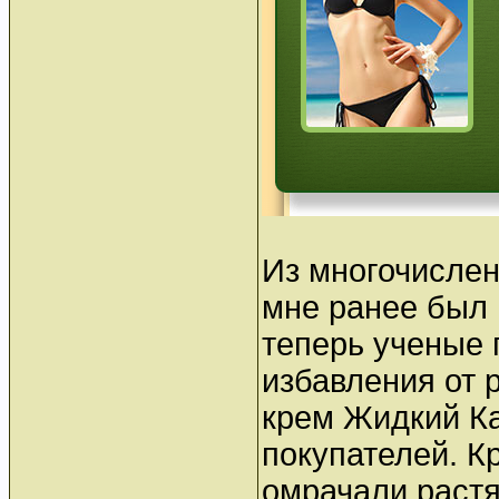
Из многочисле
мне ранее был и
теперь ученые 
избавления от 
крем Жидкий К
покупателей. К
омрачали растя