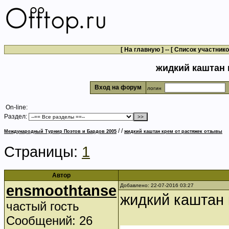
[
На главную
] -- [
Список участник
жидкий каштан 
Вход на форум
логин
On-line:
Раздел:
/
/
Международный Турнир Поэтов и Бардов 2005
жидкий каштан крем от растяжек отзывы
Страницы:
1
Автор
ensmoothtanse
Добавлено: 22-07-2016 03:27
жидкий каштан 
частый гость
Сообщений: 26