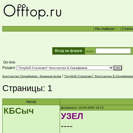
[
На главную
] -- [
Списо
Вход на форум
логин
On-line:
Раздел:
/
Константин Серафимов - Книжная полка
"Голубой Сталагмит" Константин Б.Серафимов
Страницы:
1
Автор
КБСыч
Добавлено: 19-05-2005 18:13
УЗЕЛ
----