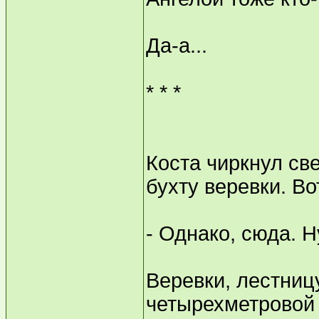
Да-а...
* * *
Коста чиркнул св
бухту веревки. Во
- Однако, сюда. Н
Веревки, лестниц
четырехметровой 