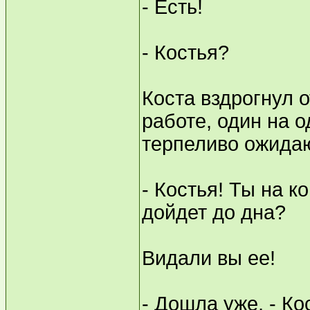
- Есть!
- Костья?
Коста вздрогнул 
работе, один на о
терпеливо ожида
- Костья! Ты на к
дойдет до дна?
Видали вы ее!
- Дошла уже, - Ко