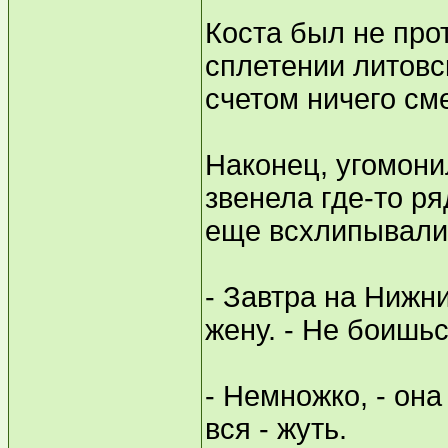
Коста был не про
сплетении литовс
счетом ничего см
Наконец, угомони
звенела где-то ряд
еще всхлипывали 
- Завтра на Нижн
жену. - Не боишь
- Немножко, - она
вся - жуть.