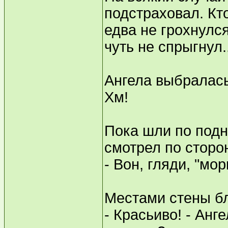
подстраховал. Кт
едва не грохнулся
чуть не спрыгнул.
Ангела выбралась
Хм!
Пока шли по под
смотрел по сторо
- Вон, гляди, "мор
Местами стены бл
- Красьиво! - Анг