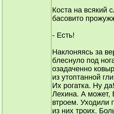
Коста на всякий 
басовито прожужж
- Есть!
Наклоняясь за ве
блеснуло под нога
озадаченно ковыр
из утоптанной гли
Их рогатка. Ну да
Лехина. А может, 
втроем. Уходили п
из них троих. Бол