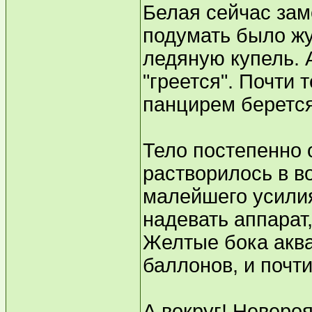
Белая сейчас заме
подумать было жут
ледяную купель. А
"греется". Почти 
панцирем берется
Тело постепенно 
растворилось в в
малейшего усилия
надевать аппарат,
Желтые бока аквал
баллонов, и почти 
А вокруг! Неверо