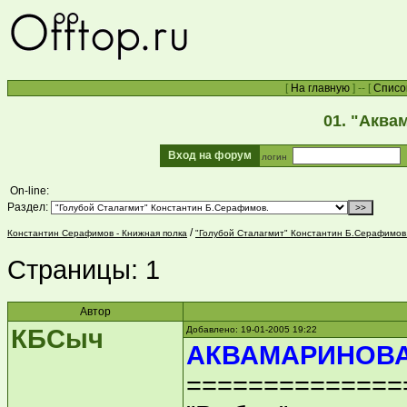
[
На главную
] -- [
Списо
01. "Аква
Вход на форум
логин
On-line:
Раздел:
/
Константин Серафимов - Книжная полка
"Голубой Сталагмит" Константин Б.Серафимов
Страницы:
1
Автор
КБСыч
Добавлено: 19-01-2005 19:22
АКВАМАРИНОВА
==============