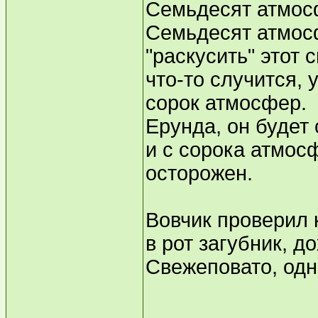
Семьдесят атмосф
Семьдесят атмосф
"раскусить" этот
что-то случится, 
сорок атмосфер.
Ерунда, он будет
и с сорока атмос
осторожен.
Вовчик проверил 
в рот загубник, 
Свежеповато, одн