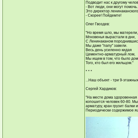
Подводит нас к другому челов
- Вот люди, они могут помочь.
Это директор ленинаканского 
- Скорее! Пойдемте!
Олег Гвоздев:
"Но время шло, мы матерели,
Мгновенья вырастали в дни,
С Ленинаканом породнившис
Мы даже "папу" завели.
Весь день усиленно кидая
Цементно-арматурный лом,
Мы ищем в том, что было дом
Того, кто был его жильцом."
* * *
...Наш объект - три 9-этажны
Сергей Хардиков:
"На месте дома здоровенная к
копошится человек 60-80. Мы
арматуру, кран грузит балки
Периодически содержимое ящ