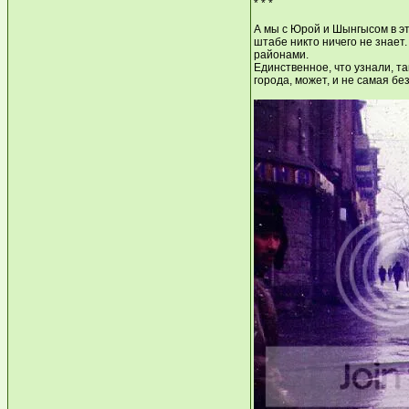
* * *
А мы с Юрой и Шынгысом в э
штабе никто ничего не знает.
районами.
Единственное, что узнали, т
города, может, и не самая бе