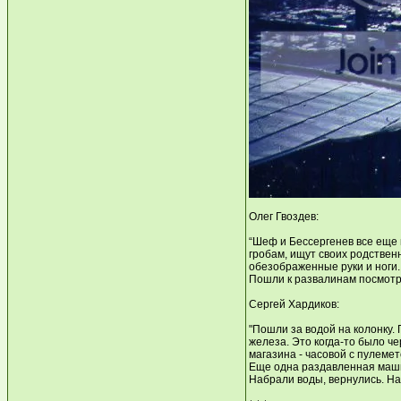
Олег Гвоздев:
“Шеф и Бессергенев все еще 
гробам, ищут своих родствен
обезображенные руки и ноги.
Пошли к развалинам посмотре
Сергей Хардиков:
"Пошли за водой на колонку.
железа. Это когда-то было ч
магазина - часовой с пулеме
Еще одна раздавленная машин
Набрали воды, вернулись. Нас