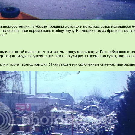
ийном состоянии. Глубокие трещины в стенах и потолках, вываливающиеся блок
 телефоны - все перемешано в общую кучу. На многих столах брошены остатки
на."
дили в штаб выяснять, что и как, мы прогулялись вокруг. Разграбленная стол
твецов никуда не увозят. Они лежат на улицах по несколько суток, пока их н
енели и торчат из-под крышки. Я как увидел эти скрюченные сине-желтые разд