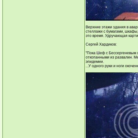
Верхние этажи здания в авар
стеллажи с бумагами, шкафы,
это время. Удручающая карти
Сергей Хардиков:
"Пока Шеф с Бессергеневым хо
откопанными из развалин. Мер
эпидемии.
...У одного руки и ноги окоч