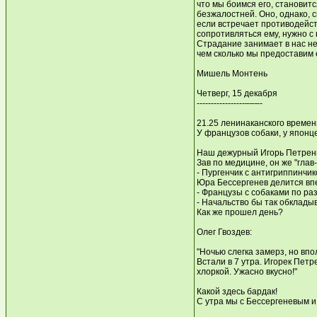
что мы боимся его, становит
безжалостней. Оно, однако, с
если встречает противодейс
сопротивляться ему, нужно с 
Страдание занимает в нас не
чем сколько мы предоставим е
Мишель Монтень
Четверг, 15 декабря
-----------------–––-
21.25 ленинаканского времен
У французов собаки, у японц
Наш дежурный Игорь Петренко 
Зав по медицине, он же "гла
- Пургенчик с антигриппинчик
Юра Бессергенев делится вп
- Французы с собаками по ра
- Начальство бы так обкладыв
Как же прошел день?
Олег Гвоздев:
"Ночью слегка замерз, но вп
Встали в 7 утра. Игорек Петр
хлоркой. Ужасно вкусно!"
Какой здесь бардак!
С утра мы с Бессергеневым и