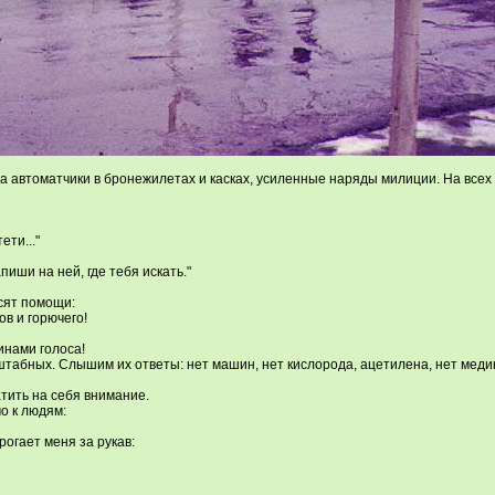
 автоматчики в бронежилетах и касках, усиленные наряды милиции. На всех 
ети..."
пиши на ней, где тебя искать."
сят помощи:
ов и горючего!
инами голоса!
штабных. Слышим их ответы: нет машин, нет кислорода, ацетилена, нет медик
тить на себя внимание.
о к людям:
рогает меня за рукав: