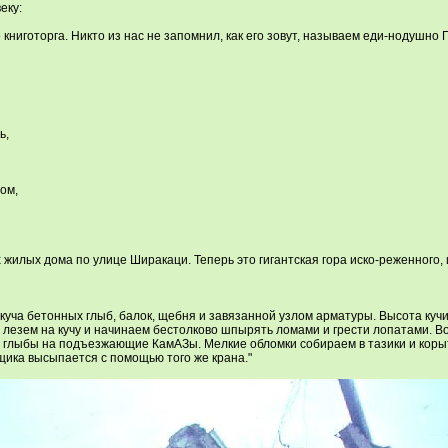
еку:
книготорга. Никто из нас не запомнил, как его зовут, называем еди-нодушно 
ь,
ом,
х жилых дома по улице Ширакаци. Теперь это гигантская гора иско-реженного,
уча бетонных глыб, балок, щебня и завязанной узлом арматуры. Высота кучи -
 лезем на кучу и начинаем бестолково шпырять ломами и грести лопатами. В
 и глыбы на подъезжающие КамАЗы. Мелкие обломки собираем в тазики и кор
ика высыпается с помощью того же крана."