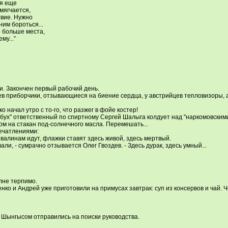
ся еще
мягчается,
твие. Нужно
ним бороться...
 больше места,
му...”
и. Закончен первый рабочий день.
ев приборчики, отзывающиеся на биение сердца, у австрийцев тепловизоры, а 
начал утро с то-го, что разжег в фойе костер!
в-бух" ответственный по спиртному Сергей Шалыга колдует над "наркомовскими
ом на стакан под-солнечного масла. Перемешать...
ечатлениями:
звалинам идут, флажки ставят здесь живой, здесь мертвый.
али, - сумрачно отзывается Олег Гвоздев. - Здесь дурак, здесь умный...
олне терпимо.
енко и Андрей уже приготовили на примусах завтрак: суп из консервов и чай. 
 Шынгысом отправились на поиски руководства.