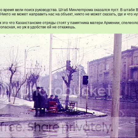
то время вели поиск руководства. Штаб Минлегпрома оказался пуст. В штаб
 Никто не может направить нас на объект, никто не может сказать, где и что 
ак это что Казахстанские отряды стоят у памятника матери Армении, спелеоло
зопасная, но уж в удобстве ей не откажешь.