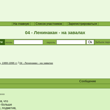
[
На главную
] -- [
Список участников
] -- [
Зарегистрироваться
]
04 - Ленинакан - на завалах
рум
Забыли пар
логин
пароль
/
, 1988-1996 гг
04 - Ленинакан - на завалах
Сообщение
===
в, что
е больше
, подметив,