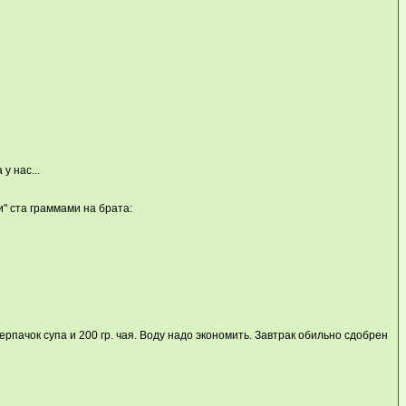
у нас...
" ста граммами на брата:
Черпачок супа и 200 гр. чая. Воду надо экономить. Завтрак обильно сдобрен