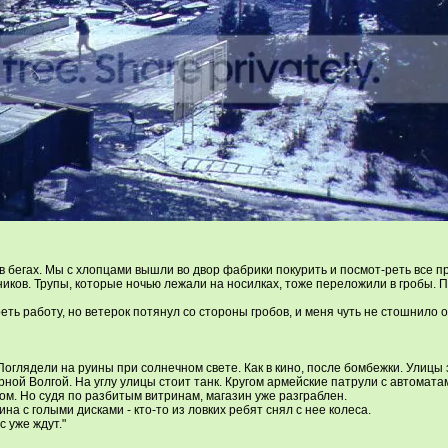
в бегах. Мы с хлопцами вышли во двор фабрики покурить и посмот-реть все п
ников. Трупы, которые ночью лежали на носилках, тоже переложили в гробы. П
ть работу, но ветерок потянул со стороны гробов, и меня чуть не стошнило 
 Поглядели на руины при солнечном свете. Как в кино, после бомбежки. Улиц
ерной Волгой. На углу улицы стоит танк. Кругом армейские патрули с автома
том. Но судя по разбитым витринам, магазин уже разграблен.
а с голыми дисками - кто-то из ловких ребят снял с нее колеса.
 уже ждут."