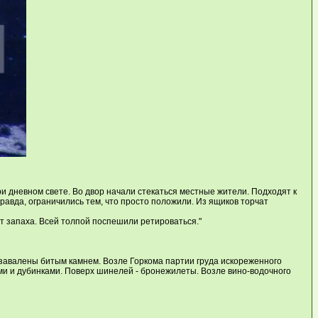
ри дневном свете. Во двор начали стекаться местные жители. Подходят к
равда, ограничились тем, что просто положили. Из ящиков торчат
от запаха. Всей толпой поспешили ретироваться."
ы завалены битым камнем. Возле Горкома партии груда искореженного
тами и дубинками. Поверх шинелей - бронежилеты. Возле вино-водочного