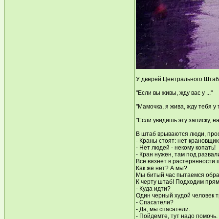
У дверей Центрального Штаба
"Если вы живы, жду вас у ..."
"Мамочка, я жива, жду тебя у т
"Если увидишь эту записку, на
В штаб врываются люди, про
- Краны стоят: нет крановщик
- Нет людей - некому копать!
- Кран нужен, там под развал
Все вязнет в растерянности 
Как же нет? А мы?
Мы битый час пытаемся обра
К черту штаб! Подходим прям
- Куда идти?
Один черный худой человек т
- Спасатели?
- Да, мы спасатели.
- Пойдемте, тут надо помочь.