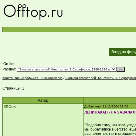
Вход на фо
On-line:
Раздел:
/
Константин Серафимов - Книжная полка
"Записки спасателей" Константин Б.Серафимов
Страницы:
1
Автор
КБСыч
Добавлено: 21-12-2004 23:02
ЛЕНИНАКАН - НА ЗАВАЛАХ
========================
“Подобно тому, как враг, увиде
мы обратились в бегство, ещ
распаляется, так и страдание