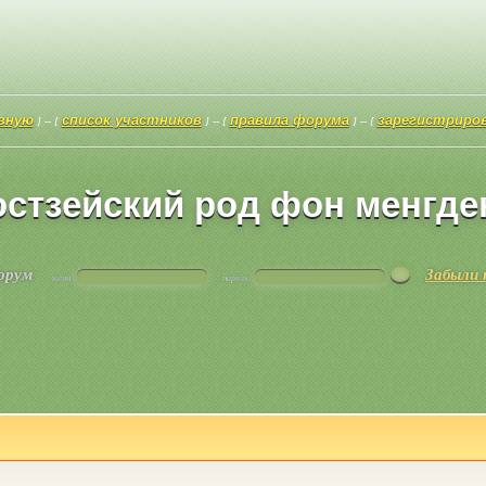
авную
список участников
правила форума
зарегистриро
] -- [
] -- [
] -- [
остзейский род фон менгде
форум
Забыли 
логин
пароль