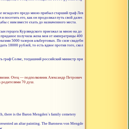
же незадолго предо мною прибыл старший граф Лев
 посетить его, как он продолжал путь свой далее.
дабы с ним вместе ехать до назначенного места.
ын герцога Курляндского приезжал за мною на до
В приданое получила жена моя от императрицы 400
ьгами 5000 талеров альбертовых. По силе свадебн
ать 18000 рублей, то есть вдвое против того, скол
ть граф Солмс, тогдашний российский министр при
дивизии. Отец — подполковник Александр Петрович
а родителями 70 душ.
urch, there is the Baron Mengden`s family cemetery
resented an altar painting. The Baroness von Mengde
w.