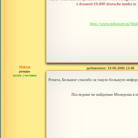
e donated 10,000 deutsche marks in 
http://www.infosport.ru/W
Менгден
добавлено: 13-05-2005 13:45
рыцарь
группа: участники
сообщений: 36
Рената, Большое спасибо за такую большую инфор
Последние не найденые Менгдены в ис