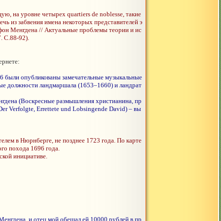
на уровне четырех quartiers de noblesse, такие
чь из забвения имена некоторых представителей э
 фон Менгдена // Актуальные проблемы теории и ис
 С.88-92).
ернете:
1686 были опубликованы замечательные музыкальные
ные должности ландмаршала (1653–1660) и ландрат
нгдена (Воскресные размышления христианина, пр
er Verfolgte, Errettete und Lobsingende David) – вы
лем в Нюрнберге, не позднее 1723 года. По карте
го похода 1696 года.
ской инициативе.
Менгдена, и отец мой обещал ей 10000 рублей в пр