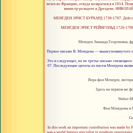
везен во Францию, откуда возвратился в 1814.
министр-резидент в Дрездене, НИКОЛ
МЕНГДЕН ЭРНСТ БУРХАРД 1738-1797. Действит
МЕНГДЕН ЭРНСТ РЕЙНГОЛЬД 1726-1798. Ба
Менгден Зинаида Георгиевна, 
Первое письмо В. Менгдена — вышеупомянутого ги
Это и следующее, но не третье письмо «немецкого ст
07. Последующие цитаты из писем Менгдена являю
Вера фон Менгден, лютера
Здесь на первом же ф
Walter M
Фон Менгдены в
Gr
In this work an important contribution was made by
was a world famous specialist in newborn orangutans w