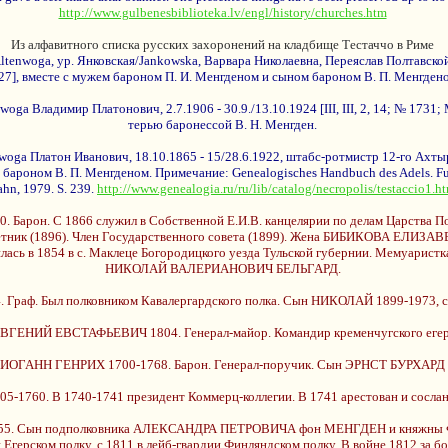
http://www.gulbenesbiblioteka.lv/engl/history/churches.htm
Из алфавитного списка русских захоронений на кладбище Тестаччо в Риме
nwoga, ур. Янковская/Jankowska, Варвара Николаевна, Переяслав Полтавской губ
27], вместе с мужем бароном П. И. Менгденом и сыном бароном В. П. Менгден
a Владимир Платонович, 2.7.1906 - 30.9./13.10.1924 [III, III, 2, 14; № 1731;
терью баронессой В. Н. Менгден.
a Платон Иванович, 18.10.1865 - 15/28.6.1922, штабс-ротмистр 12-го Ахтырског
бароном В. П. Менгденом. Примечание: Genealogisches Handbuch des Adels. Furs
ahn, 1979. S. 239.
http://www.genealogia.ru/ru/lib/catalog/necropolis/testaccio1.h
. С 1866 служил в Собственной Е.И.В. канцелярии по делам Царства Поль
ветник (1896). Член Государственного совета (1899). Жена БИБИКОВА ЕЛИЗ
 1854 в с. Маклеце Богородицкого уезда Тульской губернии. Мемуаристка
НИКОЛАЙ ВАЛЕРИАНОВИЧ БЕЛЬГАРД.
. Был полковником Кавалергардского полка. Сын НИКОЛАЙ 1899-1973, с 1
ГЕНИЙ ЕВСТАФЬЕВИЧ 1804. Генерал-майор. Командир кременчугского егерс
ОГАНН ГЕНРИХ 1700-1768. Барон. Генерал-поручик. Сын ЭРНСТ БУРХАРД 
60. В 1740-1741 президент Коммерц-коллегии. В 1741 арестован и сослан в
. Сын подполковника АЛЕКСАНДРА ПЕТРОВИЧА фон МЕНГДЕН и княжн
 Егерском полку, с 1811 в лейб-гвардии Финляндском полку. В войне 1812 за бо