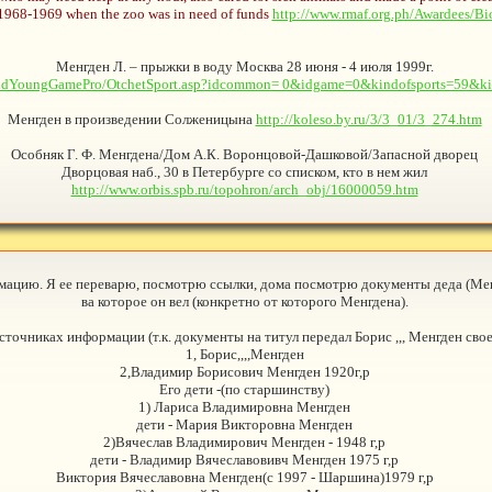
1968-1969 when the zoo was in need of funds
http://www.rmaf.org.ph/Awardees/B
Менгден Л. – прыжки в воду Москва 28 июня - 4 июля 1999г.
orldYoungGamePro/OtchetSport.asp?idcommon= 0&idgame=0&kindofsports=59&ki
Менгден в произведении Солженицына
http://koleso.by.ru/3/3_01/3_274.htm
Особняк Г. Ф. Менгдена/Дом А.К. Воронцовой-Дашковой/Запасной дворец
Дворцовая наб., 30 в Петербурге со списком, кто в нем жил
http://www.orbis.spb.ru/topohron/arch_obj/16000059.htm
мацию. Я ее переварю, посмотрю ссылки, дома посмотрю документы деда (Ме
ва которое он вел (конкретно от которого Менгдена).
точниках информации (т.к. документы на титул передал Борис ,,, Менгден св
1, Борис,,,,Менгден
2,Владимир Борисович Менгден 1920г,р
Его дети -(по старшинству)
1) Лариса Владимировна Менгден
дети - Мария Викторовна Менгден
2)Вячеслав Владимирович Менгден - 1948 г,р
дети - Владимир Вячеславовивч Менгден 1975 г,р
Виктория Вячеславовна Менгден(с 1997 - Шаршина)1979 г,р