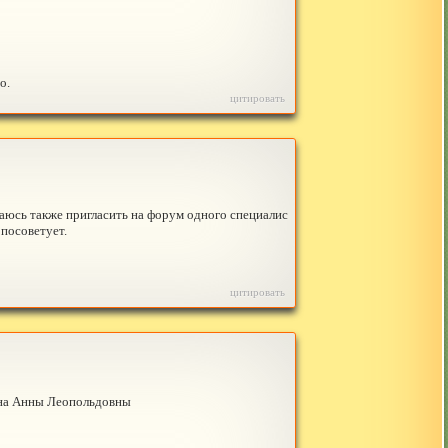
о.
цитировать
аюсь также пригласить на форум одного специалис
 посоветует.
цитировать
лина Анны Леопольдовны