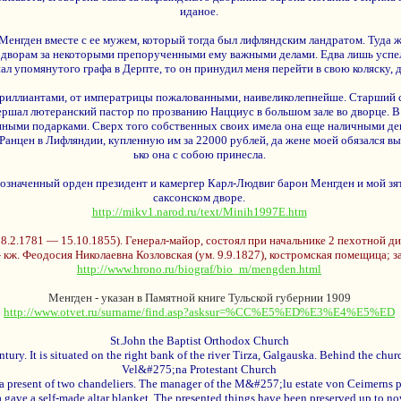
иданое.
Менгден вместе с ее мужем, который тогда был лифляндским ландратом. Туда 
 дворам за некоторыми препорученными ему важными делами. Едва лишь успел я
гнал упомянутого графа в Дерпте, то он принудил меня перейти в свою коляску, 
бриллиантами, от императрицы пожалованными, наивеликолепнейше. Старший с
вершал лютеранский пастор по прозванию Нацциус в большом зале во дворце. 
ными подарками. Сверх того собственных своих имела она еще наличными ден
Ранцен в Лифляндии, купленную им за 22000 рублей, да жене моей обязался выд
ько она с собою принесла.
означенный орден президент и камергер Карл-Людвиг барон Менгден и мой зя
саксонском дворе.
http://mikv1.narod.ru/text/Minih1997E.htm
.2.1781 — 15.10.1855). Генерал-майор, состоял при начальнике 2 пехотной 
кж. Феодосия Николаевна Козловская (ум. 9.9.1827), костромская помещица; з
http://www.hrono.ru/biograf/bio_m/mengden.html
Менгден - указан в Памятной книге Тульской губернии 1909
http://www.otvet.ru/surname/find.asp?asksur=%CC%E5%ED%E3%E4%E5%ED
St.John the Baptist Orthodox Church
ntury. It is situated on the right bank of the river Tirza, Galgauska. Behind the ch
Vel&#275;na Protestant Church
 present of two chandeliers. The manager of the M&#257;lu estate von Ceimerns p
 gave a self-made altar blanket. The presented things have been preserved up to no