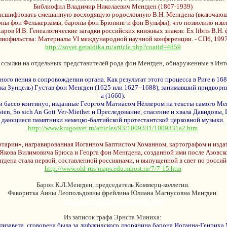
Библиофил Владимир Николаевич Менгден (1867-1939)
асшифровать смешанную восходящую родословную В.Н. Менгдена (включающую, 
ны фон Фелькерзамы, бароны фон Брюнинг и фон Вульфы), что позволило извле
аров И.В. Генеалогические загадки российских книжных знаков: Ex libris В.Н.
лиофильства: Материалы VI международной научной конференции. - СПб, 1997.
http://sovet.geraldika.ru/article.php?coatid=4859
ь ссылки на отдельных представителей рода фон Менгден, обнаруженные в Инт
нного пения в сопровождении органа. Как результат этого процесса в Риге в 
амка Зунцель) Густав фон Менгден (1625 или 1627–1688), занимавший придвор
а (1660).
и бассо континуо, изданные Георгом Матиасом Нёллером на тексты самого Ме
ten, So sich An Gott Ver-Miethet и Преследование, спасение и хвала Давидовы, D
дающиеся памятники немецко-балтийской протестантской церковной музыки.
http://www.krugosvet.ru/articles/93/1009331/1009331a2.htm
тарии», награвированная Иоганном Баптистом Хоманном, картографом и издате
Якова Вилимовича Брюса и Георга фон Менгдена, созданной ими после Азовско
дена стала первой, составленной россиянами, и выпущенной в свет по россий
http://www.old-rus-maps.edu.mhost.ru/7/7-15.htm
Барон К.Л.Менгден, председатель Коммерц-коллегии.
Фаворитка Анны Леопольдовны фрейлина Юлиана Магнусовна Менгден.
http://www.tyl.mil.ru/page988.htm
Из записок графа Эрнста Миниха:
лизавета, сговорена была за лифляндского дворянина барона Иоганна-Генриха 