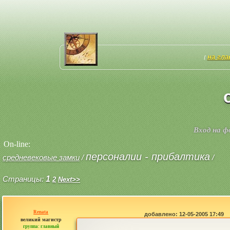
на гл
[
Вход на 
On-line:
персоналии - прибалтика
средневековые замки
/
/
Страницы:
1
2
Next>>
Renata
добавлено: 12-05-2005 17:49
великий магистр
группа: главный