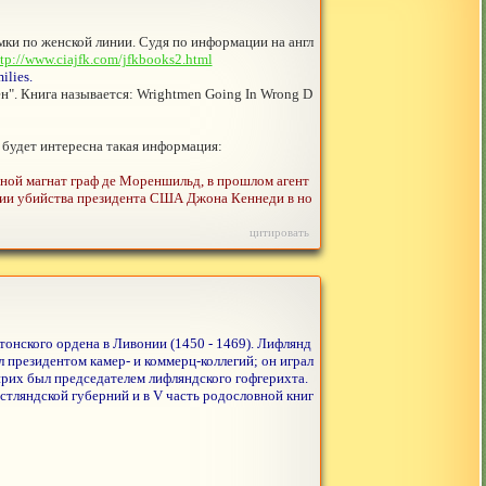
мки по женской линии. Судя по информации на англ
tp://www.ciajfk.com/jfkbooks2.html
ilies.
". Книга называется: Wrightmen Going In Wrong D
, будет интересна такая информация:
яной магнат граф де Мореншильд, в прошлом агент
ции убийства президента США Джона Кеннеди в но
цитировать
онского ордена в Ливонии (1450 - 1469). Лифлянд
 президентом камер- и коммерц-коллегий; он играл
нрих был председателем лифляндского гофгерихта.
стляндской губерний и в V часть родословной книг