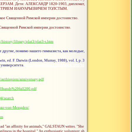
ЬКЕРЗАМ. Дети: АЛЕКСАНДР 1820-1903, дипломат,
р. ДМИТРИЕМ ИАНУАРЬЕВИЧЕМ ТОЛСТЫМ.
кое Священной Римской империи достоинство.
Священной Римской империи достоинство.
/history/library/plat3/plat3-s.htm
 другие, помимо нашего гимназиста, как молодые,
 ed. F. Darwin (London, Murray, 1988), vol. I, p. 3
 университета.
http://www.agnuz.info/book.php?id
/aethiopien/anniversary.pdf
0hands%20fall200.pdf
04/search
/sur-von-Mengden/
tm
ad "an affinity for animals," GALSTAUN writes. "She
liness in the hospital." An enthusiastic volunteer, sh