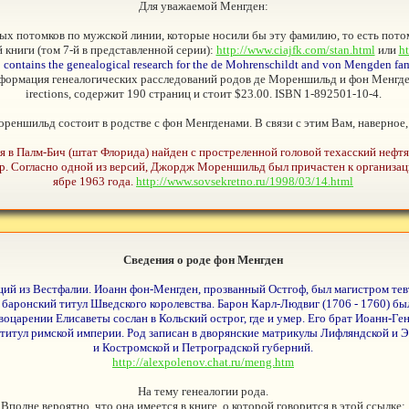
Для уважаемой Менгден:
ямых потомков по мужской линии, которые носили бы эту фамилию, то есть пото
 книги (том 7-й в представленной серии):
http://www.ciajfk.com/stan.html
или
ht
so contains the genealogical research for the de Mohrenschildt and von Mengden fam
нформация генеалогических расследований родов де Мореншильд и фон Менгден
irections, содержит 190 страниц и стоит $23.00. ISBN 1-892501-10-4.
ореншильд состоит в родстве с фон Менгденами. В связи с этим Вам, наверное
я в Палм-Бич (штат Флорида) найден с простреленной головой техасский нефт
ер. Согласно одной из версий, Джордж Мореншильд был причастен к организа
ябре 1963 года.
http://www.sovsekretno.ru/1998/03/14.html
Сведения о роде фон Менгден
ий из Вестфалии. Иоанн фон-Менгден, прозванный Остгоф, был магистром тевт
 баронский титул Шведского королевства. Барон Карл-Людвиг (1706 - 1760) был
оцарении Елисаветы сослан в Кольский острог, где и умер. Его брат Иоанн-Ге
 титул римской империи. Род записан в дворянские матрикулы Лифляндской и Э
и Костромской и Петроградской губерний.
http://alexpolenov.chat.ru/meng.htm
На тему генеалогии рода.
Вполне вероятно, что она имеется в книге, о которой говорится в этой ссылке: