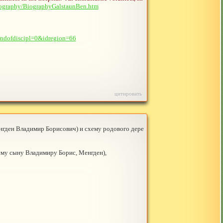
iography/BiographyGalstaunBen.htm
ndofdiscipl=0&idregion=66
цитировать
нгден Владимир Борисович) и схему родового дере
оему сыну Владимиру Борис, Менгден),