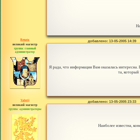
На
Renata
добавлено: 13-05-2005 14:39
великий магистр
группа: главный
администратор
сообщений: 2765
Я рада, что информация Вам оказалась интересна.
та, который
Valerij
добавлено: 13-05-2005 23:33
великий магистр
группа: администраторы
сообщений: 3753
Наиболее известна, ко