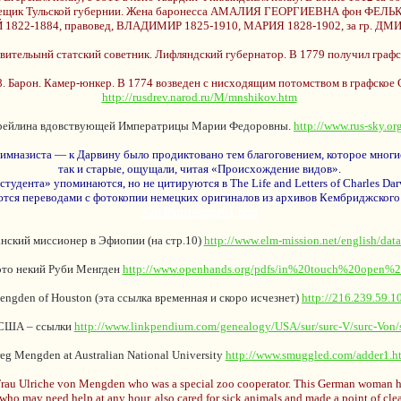
 Помещик Тульской губернии. Жена баронесса АМАЛИЯ ГЕОРГИЕВНА фон ФЕЛ
АЙ 1822-1884, правовед, ВЛАДИМИР 1825-1910, МАРИЯ 1828-1902, за г
ельынй статский советник. Лифляндский губернатор. В 1779 получил графс
рон. Камер-юнкер. В 1774 возведен с нисходящим потомством в графское 
http://rusdrev.narod.ru/M/mnshikov.htm
фрейлина вдовствующей Императрицы Марии Федоровны.
http://www.rus-sky.org
мназиста — к Дарвину было продиктовано тем благоговением, которое многие
так и старые, ощущали, читая «Происхождение видов».
удента» упоминаются, но не цитируются в The Life and Letters of Charles Darwin,
тся переводами с фотокопии немецких оригиналов из архивов Кембриджского
=203&url=page01.htm
нский миссионер в Эфиопии (на стр.10)
http://www.elm-mission.net/english/data
ото некий Руби Менгден
http://www.openhands.org/pdfs/in%20touch%20open%2
engden of Houston (эта ссылка временная и скоро исчезнет)
http://216.239.59.1
 США – ссылки
http://www.linkpendium.com/genealogy/USA/sur/surc-V/surc-Von
eg Mengden at Australian National University
http://www.smuggled.com/adder1.h
 Frau Ulriche von Mengden who was a special zoo cooperator. This German woman h
ho may need help at any hour, also cared for sick animals and made a point of clean