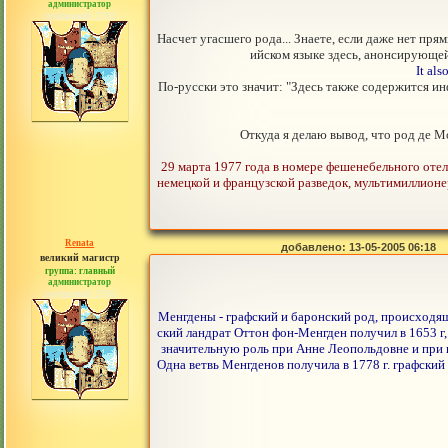
администратор
сообщений: 2765
Насчет угасшего рода... Знаете, если даже нет пр
ийском языке здесь, анонсирующей
It al
По-русски это значит: "Здесь также содержится и
Откуда я делаю вывод, что род де М
29 марта 1977 года в номере фешенебельного отел
немецкой и французской разведок, мультимиллион
Renata
добавлено: 13-05-2005 06:18
великий магистр
группа: главный
администратор
сообщений: 2765
Менгдены - графский и баронский род, происходящ
ский ландрат Оттон фон-Менгден получил в 1653 г,
значительную роль при Анне Леопольдовне и при в
Одна ветвь Менгденов получила в 1778 г. графский