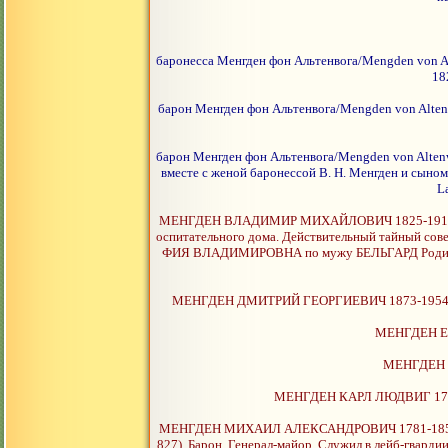
баронесса Менгден фон Альтенвога/Mengden von Alte
18
барон Менгден фон Альтенвога/Mengden von Altenwog
барон Менгден фон Альтенвога/Mengden von Altenwog
вместе с женой баронессой В. Н. Менгден и сыном 
L
МЕНГДЕН ВЛАДИМИР МИХАЙЛОВИЧ 1825-1910. Барон
оспитательного дома. Действительный тайный со
ФИЯ ВЛАДИМИРОВНА по мужу БЕЛЬГАРД Родилась в
МЕНГДЕН ДМИТРИЙ ГЕОРГИЕВИЧ 1873-1954. Граф
МЕНГДЕН ЕВ
МЕНГДЕН И
МЕНГДЕН КАРЛ ЛЮДВИГ 1705-17
МЕНГДЕН МИХАИЛ АЛЕКСАНДРОВИЧ 1781-1855
827). Барон. Генерал-майор. Служил в лейб-гвардии