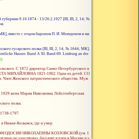
ернии 9.10.1874 - 13/26.2.1927 [III, III, 2, 14; №
ом.
 МК], вместе с отцом бароном П. И. Менгденом и ма
о гусарского полка [III, III, 2, 14; № 1644; МК],
tliche Hauser. Band А XI. Band 69. Limburg an der
tm
ского. С 1872 директор Санкт-Петербургского в
АВЕТА МИХАЙЛОВНА 1821-1902. Одна из детей: СО
. Член Женского патриотического общества. Муж
929 жена Мария Николаевна Лейхтенбергская.
кого полка.
1738-1797.
 Нижне-Колымск, где и умер.
ы ФЕОДОСИИ НИКОЛАЕВНЫ КОЗЛОВСКОЙ (ум. 1
лезнью не участвовал, был взят в плен в Москве и у