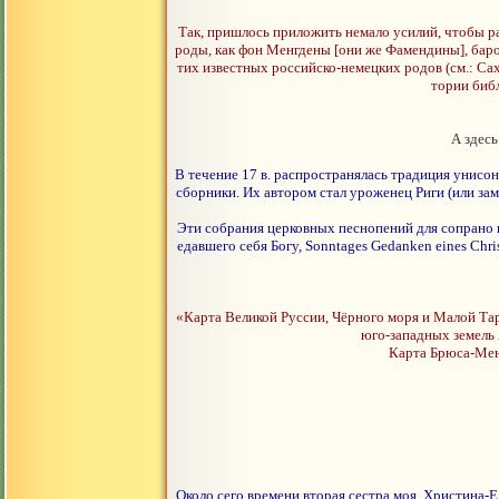
Так, пришлось приложить немало усилий, чтобы р
роды, как фон Менгдены [они же Фамендины], баро
тих известных российско-немецких родов (см.: Сах
тории биб
А здес
В течение 17 в. распространялась традиция унисо
сборники. Их автором стал уроженец Риги (или з
Эти собрания церковных песнопений для сопрано 
едавшего себя Богу, Sonntages Gedanken eines Chris
«Карта Великой Руссии, Чёрного моря и Малой Тар
юго-западных земель 
Карта Брюса-Менг
Около сего времени вторая сестра моя, Христина-Е