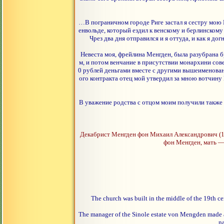
…В пограничном городе Риге застал я сестру мою 
енвольде, который ездил к венскому и берлинскому
Чрез два дня отправился и я оттуда, и как я до
Невеста моя, фрейлина Менгден, была разубрана 
м, и потом венчание в присутствии монархини со
0 рублей деньгами вместе с другими вышеименован
ого контракта отец мой утвердил за мною вотчину 
В уважение родства с отцом моим получили также 
Декабрист Менгден фон Михаил Александрович (18
фон Менгден, мать — 
The church was built in the middle of the 19th ce
The manager of the Sinole estate von Mengden made a
na