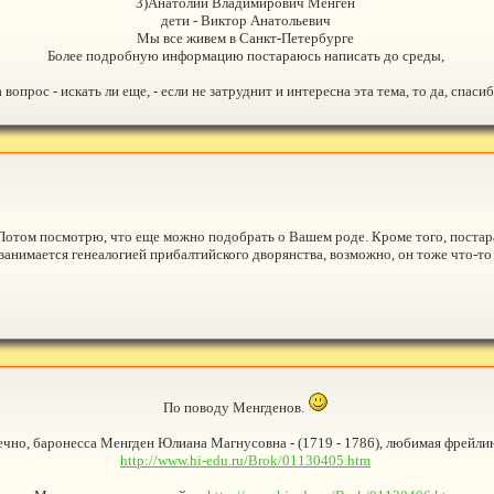
3)Анатолий Владимирович Менген
дети - Виктор Анатольевич
Мы все живем в Санкт-Петербурге
Более подробную информацию постараюсь написать до среды,
 вопрос - искать ли еще, - если не затруднит и интересна эта тема, то да, спасиб
 Потом посмотрю, что еще можно подобрать о Вашем роде. Кроме того, постар
 занимается генеалогией прибалтийского дворянства, возможно, он тоже что-то
По поводу Менгденов.
нечно, баронесса Менгден Юлиана Магнусовна - (1719 - 1786), любимая фрей
http://www.hi-edu.ru/Brok/01130405.htm