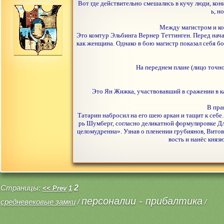
сообщений: 30442
Вот где действительно смешались в кучу люди, кон
ь, н
Между магистром и кон
Это комтур Эльбинга Вернер Теттинген. Перед нача
как женщина. Однако в бою магистр показал себя бо
На переднем плане (лицо точн
Это Ян Жижка, участвовавший в сражении в ка
В пра
Татарин набросил на его шею аркан и тащит к себе
рь Шумберг, согласно деликатной формулировке Дл
целомудренна». Узнав о пленении грубиянов, Витов
вость и нанёс княз
Страницы:
2
<< Prev
1
персоналии - прибалтика
средневековые замки
/
/