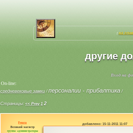
на гла
[
другие д
Вход на ф
On-line:
персоналии - прибалтика
средневековые замки
/
/
Страницы:
2
<< Prev
1
Рената
добавлено: 15-11-2011 11:07
Великий магистр
группа: администраторы