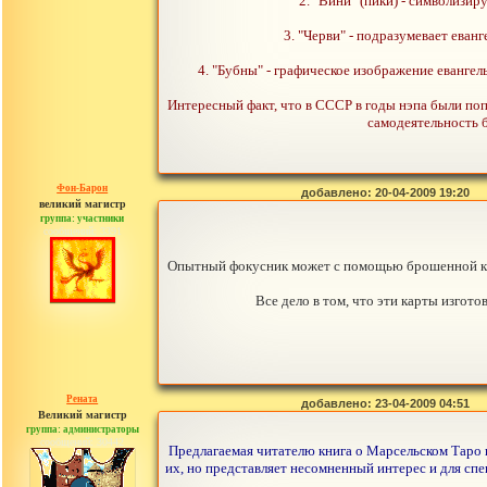
2. "Вини" (пики) - символизи
3. "Черви" - подразумевает еванг
4. "Бубны" - графическое изображение еванге
Интересный факт, что в СССР в годы нэпа были поп
самодеятельность б
Фон-Барон
добавлено: 20-04-2009 19:20
великий магистр
группа: участники
сообщений: 3391
Опытный фокусник может с помощью брошенной карт
Все дело в том, что эти карты изгот
Рената
добавлено: 23-04-2009 04:51
Великий магистр
группа: администраторы
сообщений: 30442
Предлагаемая читателю книга о Марсельском Таро 
их, но представляет несомненный интерес и для сп