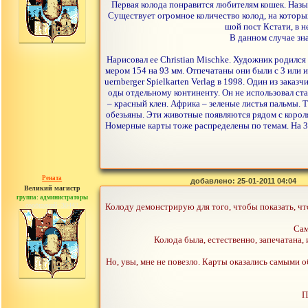
Первая колода понравится любителям кошек. Назыв
Существует огромное количество колод, на которых
шой пост Кстати, в 
В данном случае зн
Нарисовал ее Christian Mischke. Художник родился 
мером 154 на 93 мм. Отпечатаны они были с 3 или
uernberger Spielkarten Verlag в 1998. Один из зака
оды отдельному континенту. Он не использовал ста
– красный клен. Африка – зеленые листья пальмы. 
обезьяны. Эти животные появляются рядом с короля
Номерные карты тоже распределены по темам. На 3 и
Рената
добавлено: 25-01-2011 04:04
Великий магистр
группа: администраторы
сообщений: 30442
Колоду демонстрирую для того, чтобы показать, чт
Сам
Колода была, естественно, запечатана, 
Но, увы, мне не повезло. Карты оказались самыми о
П