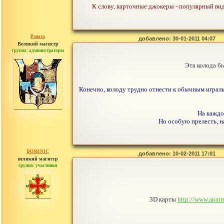
К слову, карточные джокеры - популярный вид
Рената
добавлено: 30-01-2011 04:07
Великий магистр
группа: администраторы
сообщений: 30442
Эта колода б
Конечно, колоду трудно отнести к обычным игральн
На каждо
Но особую прелесть, н
DOMINIC
добавлено: 10-02-2011 17:01
великий магистр
группа: участники
сообщений: 560
3D карты
http://www.apart