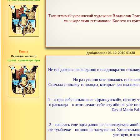
сообщений: 30442
Талантливый украинский художник Владислав Эрко 
ми и королями-гетьманами. Кое-кто из крит
Рената
добавлено: 06-12-2010 01:38
Великий магистр
группа: администраторы
сообщений: 30442
Не так давно я неожиданно и неоднократно столкнула
Но раз уж они мне попались так «нео
Сначала я покажу те колоды, которые, как оказалось,
1 – я про себя называю ее «французской», потому ч
о расклада – в итоге лежит себе в тумбочке уже ни
David Mario Pal
2 – нашлась еще одна давно не используемая мной 
же тумбочке – но явно не заслуженно. Удивительное
увствую, в отл