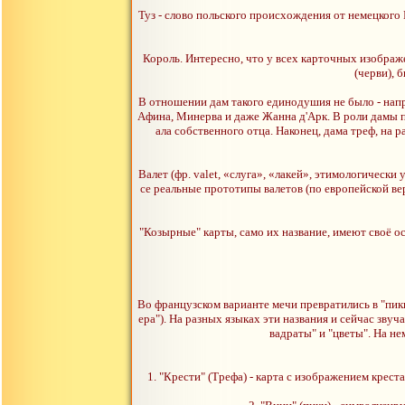
Туз - слово польского происхождения от немецкого 
Король. Интересно, что у всех карточных изображ
(черви), 
В отношении дам такого единодушия не было - нап
Афина, Минерва и даже Жанна д'Арк. В роли дамы п
ала собственного отца. Наконец, дама треф, на 
Валет (фр. valet, «слуга», «лакей», этимологическ
се реальные прототипы валетов (по европейской вер
"Козырные" карты, само их название, имеют своё 
Во французском варианте мечи превратились в "пики",
ера"). На разных языках эти названия и сейчас звуча
вадраты" и "цветы". На не
1. "Крести" (Трефа) - карта с изображением крест