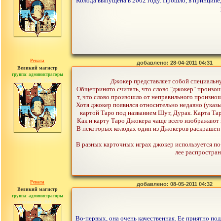
Колода выпущена в 2002 году. Прошло, в принципе, 
Рената
добавлено: 28-04-2011 04:31
Великий магистр
группа: администраторы
сообщений: 30442
Джокер представляет собой специальну
Общепринято считать, что слово "джокер" произошл
т, что слово произошло от неправильного произнош
Хотя джокер появился относительно недавно (указы
картой Таро под названием Шут, Дурак. Карта Таро
Как и карту Таро Джокера чаще всего изображают в
В некоторых колодах один из Джокеров раскрашен 
В разных карточных играх джокер используется по-р
лее распростран
Рената
добавлено: 08-05-2011 04:32
Великий магистр
группа: администраторы
сообщений: 30442
Во-первых, она очень качественная. Ее приятно по