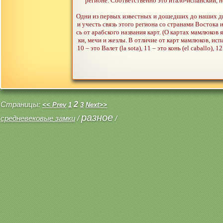
регионе. Соответственно это итало-испанский, 
Одни из первых известных и дошедших до наших дне
и учесть связь этого региона со странами Востока 
сь от арабского названия карт. (О картах мамлюков
ки, мечи и жезлы. В отличие от карт мамлюков, исп
10 – это Валет (la sota), 11 – это конь (el caballo)
Страницы:
2
<< Prev
1
3
Next>>
разное
средневековые замки
/
/