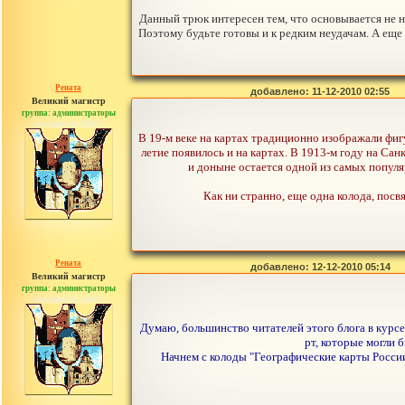
Данный трюк интересен тем, что основывается не н
Поэтому будьте готовы и к редким неудачам. А еще
Рената
добавлено: 11-12-2010 02:55
Великий магистр
группа: администраторы
сообщений: 30442
В 19-м веке на картах традиционно изображали фигу
летие появилось и на картах. В 1913-м году на С
и доныне остается одной из самых популя
Как ни странно, еще одна колода, посвя
Рената
добавлено: 12-12-2010 05:14
Великий магистр
группа: администраторы
сообщений: 30442
Думаю, большинство читателей этого блога в курс
рт, которые могли 
Начнем с колоды "Географические карты России