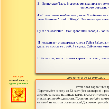
3 – Египетское Таро. В свое время я купила эту ко
ению, это довольно 
4 – Эти – самые необычные у меня. Я соблазнилась 
ивам Толкиена “Lord of Rings”. Они очень красивые
Ну, и в заключение – мои «рабочие» колоды. Любима
И последняя – стандартная колода Уэйта Райдера, т
адала, то носила ее с собой в сумке. Сейчас она ж
Собственно, это все о моих картах – не знаю, почем
Фон-Барон
добавлено: 06-12-2010 12:30
великий магистр
группа: участники
сообщений: 3391
Итак, этот карточный 
Перетасуйте колоду из 52 карт (без джокеров) и ра
а затем, согласно номиналу карты (тузы считаем за
о ряда при необходимости. Пусть он пройдёт таким
на какой из карт он остановился! Для этого про себ