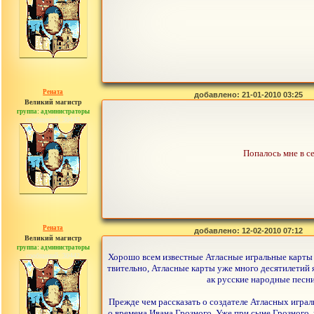
Рената
добавлено: 21-01-2010 03:25
Великий магистр
группа: администраторы
сообщений: 30442
Попалось мне в се
Рената
добавлено: 12-02-2010 07:12
Великий магистр
группа: администраторы
сообщений: 30442
Хорошо всем известные Атласные игральные карты 
твительно, Атласные карты уже много десятилетий
ак русские народные песни 
Прежде чем рассказать о создателе Атласных играл
о времена Ивана Грозного. Уже при сыне Грозного,