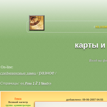
на гла
[
карты и
Вход на ф
On-line:
разное
средневековые замки
/
/
Страницы:
2
<< Prev
1
3
Next>>
Рената
добавлено: 09-06-2007 04:55
Великий магистр
группа: администраторы