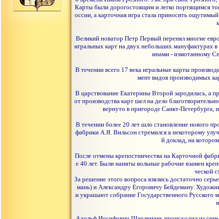
Карты были дорогостоящим и легко портящимся това
оссии, а карточная игра стала приносить ощутимы
Великий новатор Петр Первый перенял многие европ
игральных карт на двух небольших мануфактурах 
инами - измотанному Се
В течении всего 17 века игральные карты произво
мент видов производимых кар
В царствование Екатерины Второй зародилась, а п
от производства карт шел на дело благотворительн
вернуто в пригороде Санкт-Петербурга, н
В течении более 20 лет шло становление нового пр
фабрики А.Я. Вильсон стремился к некоторому ул
й доклад, на которо
После отмены крепостничества на Карточной фабри
е 40 лет. Были наняты вольные рабочие взамен кре
ческой с
За решение этого вопроса взялись достаточно сер
мань) и Александру Егоровичу Бейдеману. Художник
и украшают собрание Государственного Русского м
Адольф Иосифович Шарлемань происходил из семьи