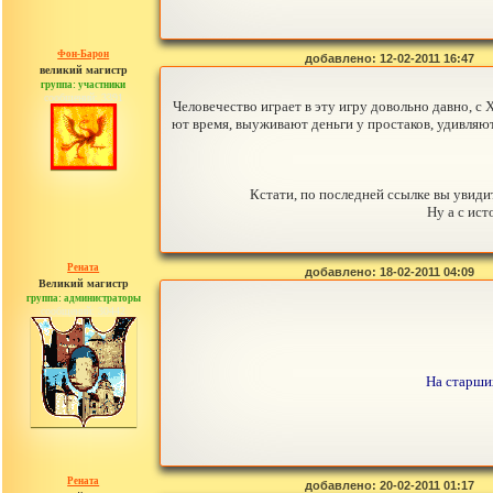
Фон-Барон
добавлено: 12-02-2011 16:47
великий магистр
группа: участники
сообщений: 3391
Человечество играет в эту игру довольно давно, с X
ют время, выуживают деньги у простаков, удивляют
Кстати, по последней ссылке вы увиди
Ну а с ис
Рената
добавлено: 18-02-2011 04:09
Великий магистр
группа: администраторы
сообщений: 30442
На старши
Рената
добавлено: 20-02-2011 01:17