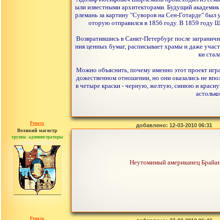
ыли известными архитекторами. Будущий академик 
рлемань за картину "Суворов на Сен-Готарде" был 
оторую отправился в 1856 году. В 1859 году 
Возвратившись в Санкт-Петербург после заграничн
ния ценных бумаг, расписывает храмы и даже участ
ки стал
Можно объяснить, почему именно этот проект игра
дожественном отношении, но они оказались не впол
в четыре краски - черную, желтую, синюю и красну
астольк
Рената
добавлено: 12-03-2010 06:31
Великий магистр
группа: администраторы
сообщений: 30442
Неутомимый американец Брайан Б
Рената