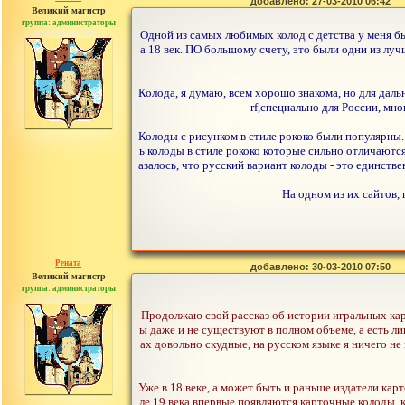
добавлено: 27-03-2010 06:42
Великий магистр
группа: администраторы
сообщений: 30442
Одной из самых любимых колод с детства у меня был
а 18 век. ПО большому счету, это были одни из лу
Колода, я думаю, всем хорошо знакома, но для дал
rf,специально для России, мно
Колоды с рисунком в стиле рококо были популярны.
ь колоды в стиле рококо которые сильно отличаютс
азалось, что русский вариант колоды - это единств
На одном из их сайтов,
Рената
добавлено: 30-03-2010 07:50
Великий магистр
группа: администраторы
сообщений: 30442
Продолжаю свой рассказ об истории игральных карт
ы даже и не существуют в полном объеме, а есть ли
ах довольно скудные, на русском языке я ничего не
Уже в 18 веке, а может быть и раньше издатели кар
ле 19 века впервые появляются карточные колоды, к