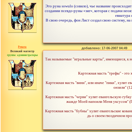
сообщений: 30442
Это руна sowulo (совило), чье название происходит
создании псевдо-руны «зиг», которая с подачи нео
евиатура 
В свою очередь, фон Лист создал свою систему, на
Рената
добавлено: 17-06-2007 04:49
Великий магистр
группа: администраторы
сообщений: 30442
Так называемые "игральные карты", имеющиеся, к н
Картежная масть "трефы" - это
Картежная масть "вини", или иначе "пики", хулит е
онзили" (1
Картежная масть "черви" хулит евангельскую губку
жажде Моей напоили Меня уксусом" (Пс. 
Картежная масть "бубны" хулит евангельские кован
дь о своем гвоздичном про