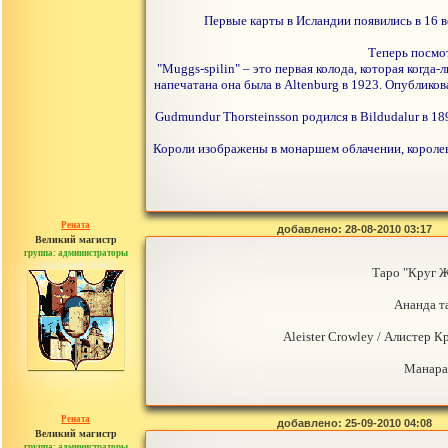
Первые карты в Исландии появились в 16 ве
Теперь посмот
"Muggs-spilin" – это первая колода, которая когда
напечатана она была в Altenburg в 1923. Опубликова
Gudmundur Thorsteinsson родился в Bildudalur в 18
Короли изображены в монаршем облачении, королев
Рената
добавлено: 28-08-2010 03:17
Великий магистр
группа: администраторы
сообщений: 30442
Таро "Круг Жи
Ананда т
Aleister Crowley / Алистер К
Манара 
Рената
добавлено: 25-09-2010 04:08
Великий магистр
группа: администраторы