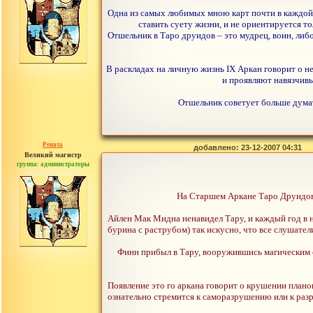
Одна из самых любимых мною карт почти в каждой к
ставить суету жизни, и не ориентируется то
Отшельник в Таро друидов – это мудрец, воин, либ
В раскладах на личную жизнь IX Аркан говорит о н
и проявляют навязчивы
Отшельник советует больше думат
Рената
добавлено: 23-12-2007 04:31
Великий магистр
группа: администраторы
сообщений: 30442
На Старшем Аркане Таро Друидов
Айлен Мак Мидна ненавидел Тару, и каждый год в 
бурина с раструбом) так искусно, что все слушател
Финн прибыл в Тару, вооружившись магическим ор
Появление это го аркана говорит о крушении плано
ознательно стремится к саморазрушению или к разру