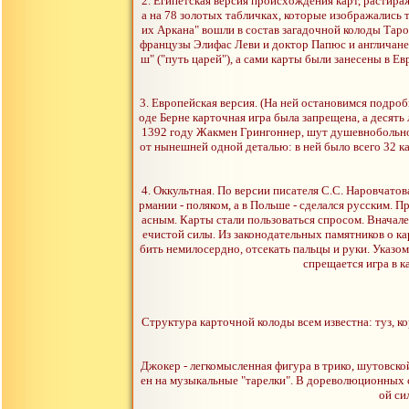
2. Египетская версия происхождения карт, растир
а на 78 золотых табличках, которые изображались 
их Аркана" вошли в состав загадочной колоды Таро
французы Элифас Леви и доктор Папюс и англичане 
ш" ("путь царей"), а сами карты были занесены в Е
3. Европейская версия. (На ней остановимся подроб
оде Берне карточная игра была запрещена, а десять
1392 году Жакмен Грингоннер, шут душевнобольног
от нынешней одной деталью: в ней было всего 32 к
4. Оккультная. По версии писателя С.С. Наровчатов
рмании - поляком, а в Польше - сделался русским. 
асным. Карты стали пользоваться спросом. Вначале 
ечистой силы. Из законодательных памятников о кар
бить немилосердно, отсекать пальцы и руки. Указом 
спрещается игра в к
Структура карточной колоды всем известна: туз, ко
Джокер - легкомысленная фигура в трико, шутовской
ен на музыкальные "тарелки". В дореволюционных с
ой си