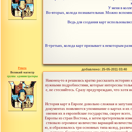
У меня в колл
Во-вторых, колода познавательная. Можно вспомнит
Ведь для создания карт использовали
В-третьих, колода карт призывает к некоторым разм
Рената
добавлено: 25-05-2011 03:40
Великий магистр
группа: администраторы
сообщений: 30442
Наконец-то я решилась кратко рассказать историю 
нужными подробностями, которые интересны только
е, не стесняйтесь. Сразу предупреждаю, что хотя и
История карт в Европе довольно сложная и запутанн
документах появляются упоминание о картах и их п
овения их в европейские государства, скорее всег
Европы из стран Востока, а затем претерпевали изм
ствовало огромное количество вариаций количества
ю, и образовалось три основных типа колод, разли