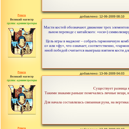
Рената
добавлено: 12-06-2009 08:10
Великий магистр
группа: администраторы
сообщений: 30442
Масти костей обозначают движение трех элементов 
льном переводе с китайского: «оси») символизир
Цель игры в маджонг – собрать гармоничную комби
о» или «фу», что означает, соответственно, «гармон
нной победой считается выигрыш взятием кости дл
Рената
добавлено: 13-06-2009 04:03
Великий магистр
группа: администраторы
сообщений: 30442
Существует разница 
Такими знаками раньше помечались личные вещи, на
Для начала составлялась связанная руна, на вертик
Рената