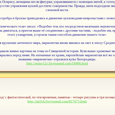
х Осирису, женщины несли фигурки, управлявшиеся с помощью нитей, а «отец
усство управления куклой достигло совершенства. Правда, нити подходили лиш
слоновой кости.
серебра и бронзы приводились в движение кукловодами-невропастами с помо
еловеческого тела» писал: «Подобно тем, кто посредством маленьких веревоч
на двигаться, и притом выше её соединения с другими частями, - подобно им, 
этого ухищрения, устроила таким способом движение нашего тела».
 крушение античного мира, марионетки вновь явились на свет в эпоху Среднев
давали живые картины на темы из Священной истории. Кукольные храмовые мис
акрылись перед ними. Но изгнанные из храма, европейские марионетки всё же
названии «марионетка» отразился культ Богородицы.
http://rusia-12c.livejournal.com/19466.html
од/ с фантастической, по тем временам, памятью - четыре рисунка и три поэмы 
http://mi3ch.livejournal.com/827473.html