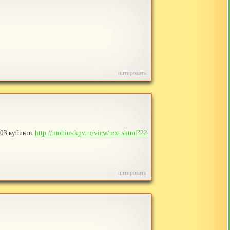
цитировать
903 кубиков.
http://mobius.kpv.ru/view/text.shtml?22
цитировать