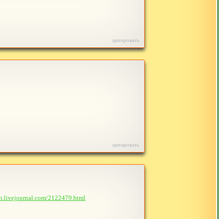
цитировать
цитировать
sh.livejournal.com/2122479.html