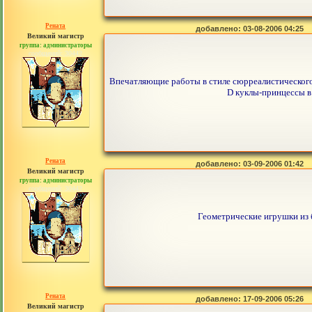
Рената
добавлено: 03-08-2006 04:25
Великий магистр
группа: администраторы
сообщений: 30442
Впечатляющие работы в стиле сюрреалистического
D куклы-принцессы в
Рената
добавлено: 03-09-2006 01:42
Великий магистр
группа: администраторы
сообщений: 30442
Геометрические игрушки из б
Рената
добавлено: 17-09-2006 05:26
Великий магистр