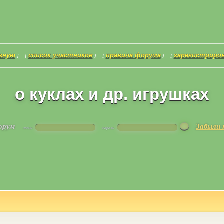
авную
список участников
правила форума
зарегистриро
] -- [
] -- [
] -- [
о куклах и др. игрушках
форум
Забыли 
логин
пароль