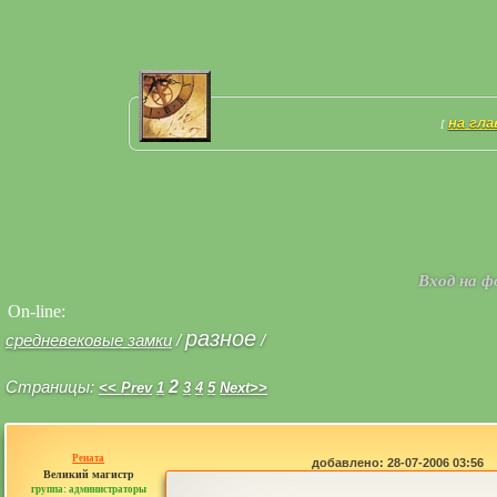
на гл
[
Вход на 
On-line:
разное
средневековые замки
/
/
Страницы:
2
<< Prev
1
3
4
5
Next>>
Рената
добавлено: 28-07-2006 03:56
Великий магистр
группа: администраторы