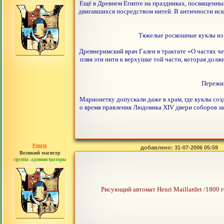
сообщений: 30442
Ещё в Древнем Египте на праздниках, посвященны
двигавшихся посредством нитей. В античности иск
Тяжелые роскошные куклы из 
Древнеримский врач Гален в трактате «О частях ч
пляя эти нити к верхушке той части, которая долж
Пережив
Марионетку допускали даже в храм, где куклы соз
о время правления Людовика XIV двери соборов з
Рената
добавлено: 31-07-2006 05:59
Великий магистр
группа: администраторы
сообщений: 30442
Рисующий автомат Henri Maillardet /1800 г