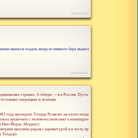
цитировать
шенно выпал в осадок, когда из пивного бара вышел
цитировать
динавских странах. А теперь — и в России. Пусть
гостоящих операциях и лечении.
02 года президент Теодор Рузвельт на охоте поща
ельта заключить с человечеством пакт о ненападен
к в Нью-Йорке, Моррису.
трине магазина рядом с карикатурой и в честь пр
 Теодор).