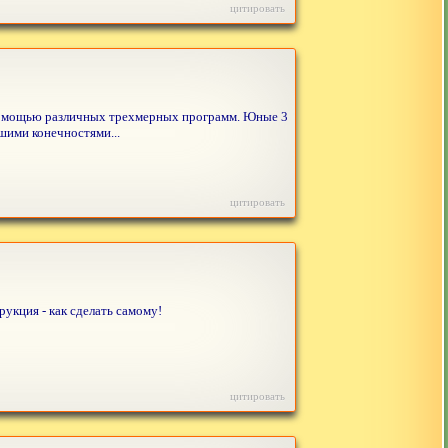
цитировать
 помощью различных трехмерных программ. Юные 3
шими конечностями...
цитировать
укция - как сделать самому!
цитировать