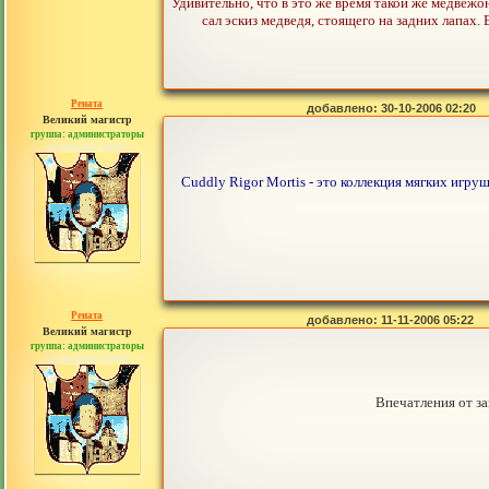
Удивительно, что в это же время такой же медвеж
сал эскиз медведя, стоящего на задних лапах.
Рената
добавлено: 30-10-2006 02:20
Великий магистр
группа: администраторы
сообщений: 30442
Cuddly Rigor Mortis - это коллекция мягких игр
Рената
добавлено: 11-11-2006 05:22
Великий магистр
группа: администраторы
сообщений: 30442
Впечатления от з