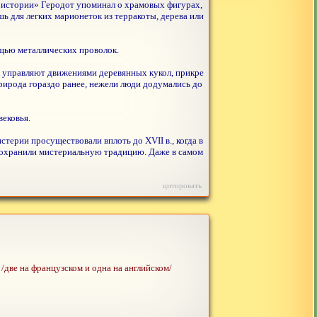
 истории» Геродот упоминал о храмовых фигурах,
ь для легких марионеток из терракоты, дерева или
щью металлических проволок.
ек управляют движениями деревянных кукол, прикре
природа гораздо ранее, нежели люди додумались до
ековья.
терии просуществовали вплоть до XVII в., когда в
 сохранили мистериальную традицию. Даже в самом
цитировать
/две на французском и одна на английском/