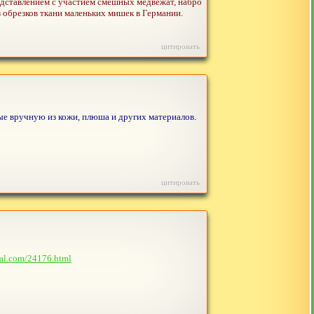
едставлением с участием смешных медвежат, набро
из обрезков ткани маленьких мишек в Германии.
цитировать
ные вручную из кожи, плюша и других материалов.
цитировать
nal.com/24176.html