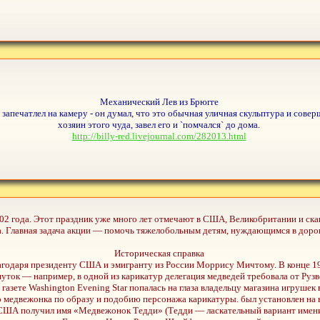
Механический Лев из Брюгге
 запечатлел на камеру - он думал, что это обычная уличная скульптура и совер
хозяин этого чуда, завел его и `помчался` до дома.
http://billy-red.livejournal.com/282013.html
2 года. Этот праздник уже много лет отмечают в США, Великобритании и скан
а. Главная задача акции — помочь тяжелобольным детям, нуждающимся в доро
Историческая справка
агодаря президенту США и эмигранту из России Моррису Мичтому. В конце 19
уток — например, в одной из карикатур делегация медведей требовала от Рузв
в газете Washington Evening Star попалась на глаза владельцу магазина игруше
едвежонка по образу и подобию персонажа карикатуры. был установлен на ви
США получил имя «Медвежонок Тедди» (Тедди — ласкательный вариант имени