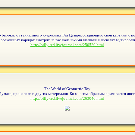
 барокко от гениального художника Рея Цезаря, создающего свои картины с
 роскошных нарядах смотрят на вас маленькими глазками и шевелят мутировав
http://billy-red.livejournal.com/250520.html
The World of Geometric Toy
умаги, проволоки и других материалов. Ко многим образцам прилагается инстр
http://billy-red.livejournal.com/263040.html