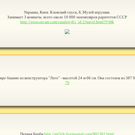
Украина, Киев. Кловский спуск, 8, Музей игрушки.
Занимает 3 комнаты. всего около 10 000 экземпляров раритетов СССР
http://www.ori-art.com/catalog-8/i_id-2/travel.html?f=6&
ре башню из конструктора "Лего" - высотой 24 м 66 см. Она состояла из 387 
79
Первая Барби
http://mi3ch.livejournal.com/901361.html