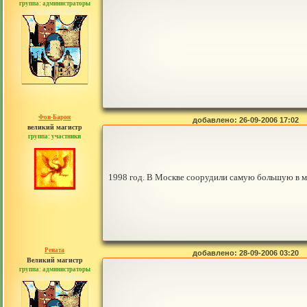
группа: администраторы
сообщений: 30442
Фон-Барон
добавлено: 26-09-2006 17:02
великий магистр
группа: участники
сообщений: 3391
1998 год. В Москве соорудили самую большую в ми
Рената
добавлено: 28-09-2006 03:20
Великий магистр
группа: администраторы
сообщений: 30442