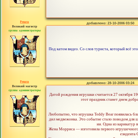
Рената
добавлено: 23-10-2006 03:50
Великий магистр
группа: администраторы
сообщений: 30442
Под катом видео. Со слов туриста, который всё это
Рената
добавлено: 28-10-2006 03:24
Великий магистр
группа: администраторы
сообщений: 30442
Датой рождения игрушки считается 27 октября 190
этот праздник станет днем добр
Любопытно, что игрушка Teddy Bear появилась бл
дил медвежонка. Это событие стало поводом для ш
ии. Одна из карикатур 
Жена Морриса — изготовила первого игрушечного м
езидента 