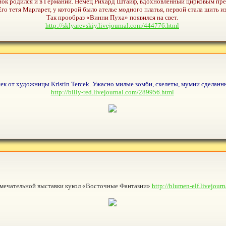
онок родился и в Германии. Немец Рихард Штайф, вдохновленный цирковым пр
 Его тетя Маргарет, у которой было ателье модного платья, первой стала шить 
Так прообраз «Винни Пуха» появился на свет.
http://sklyarevskiy.livejournal.com/444776.html
ушек от художницы Kristin Tercek. Ужасно милые зомби, скелеты, мумии сделан
http://billy-red.livejournal.com/289956.html
амечательной выставки кукол «Восточные Фантазии»
http://blumen-elf.livejour