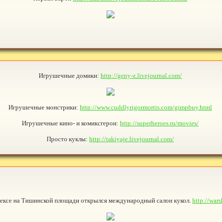
Игрушечные домики:
http://geny-z.livejournal.com/
Игрушечные монстрики:
http://www.cuddlyrigormortis.com/gimpbuy.html
Игрушечные кино- и комиксгерои:
http://superheroes.ru/movies/
Просто куклы:
http://takiyaje.livejournal.com/
лексе на Тишинской площади открылся международный салон кукол.
http://war