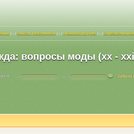
авную
список участников
правила форума
зарегистриро
] -- [
] -- [
] -- [
да: вопросы моды (xx - xxi
форум
Забыли 
логин
пароль