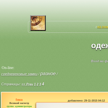
на гл
[
одеж
Вход на 
On-line:
разное
средневековые замки
/
/
Страницы:
4
<< Prev
1
2
3
Рената
добавлено: 29-11-2015 04:12
Великий магистр
группа: администраторы