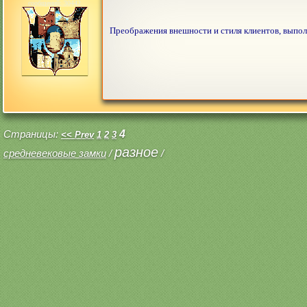
сообщений: 30442
Преображения внешности и стиля клиентов, выпо
Страницы:
4
<< Prev
1
2
3
разное
средневековые замки
/
/