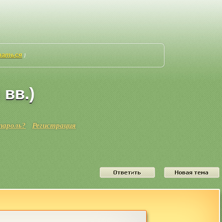
ваться
]
 вв.)
пароль?
Регистрация