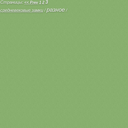
Страницы:
3
<< Prev
1
2
разное
средневековые замки
/
/