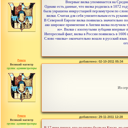
сообщений: 30442
Впервые вилка упоминается на Среднем
Однако есть данные, что вилка родилась в 1072 год
была украшена инкрустацией перламутром по слоно
вилки. Считая для себя унизительным есть руками
В Северной Европе вилка появилась значительно по
ако широкое применение в Англии вилка получила т
ю». Вилки с изогнутыми зубцами впервые по
Интересный факт, вилка в России появилась в 1606
Слово «вилка» окончательно вошло в русский язык л
ог
Рената
добавлено: 02-10-2011 05:34
Великий магистр
группа: администраторы
сообщений: 30442
Из сер
Рената
добавлено: 29-11-2011 12:28
Великий магистр
группа: администраторы
сообщений: 30442
В 17 веке пишут, что подковы были на Кюсю, но они