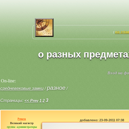
на гла
[
о разных предмета
Вход на ф
On-line:
разное
средневековые замки
/
/
Страницы:
3
<< Prev
1
2
Рената
добавлено: 23-09-2011 07:38
Великий магистр
группа: администраторы