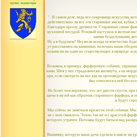
группа: модераторы
сообщений: 1557
".. В самом деле, ведь все сокровища искусства, к
действительно ли все эти старинные миски, кубки,
благодаря ореолу древности. Старинные синие фая
кухонной посудой. Розовый пастушок и желтая пас
ькими безделушками, кот
Ну а в будущем? Неужели всегда человечество буде
ут расставлять на каминных полочках наши обеден
хожим ни на один из существующих в природе золот
Возьмем, к примеру, фарфоровую собачку, украшаю
ками. Шея у нее страдальчески вытянута, а на морд
оря, если смотреть на нее как на произведение иску
йка относится к ней без ос
Но более чем вероятно, что лет двести спустя, при
щена в музей как образчик старинного фарфора, и е
и будут стр
Мы сейчас не замечаем прелести этой собачки. Мы с
ие с нею свыклось. Точно так же и с красотой фар
которого утрачен. Потомки будут биться над раскр
Вышивку, которую ваша дочь сделала в школе на ур