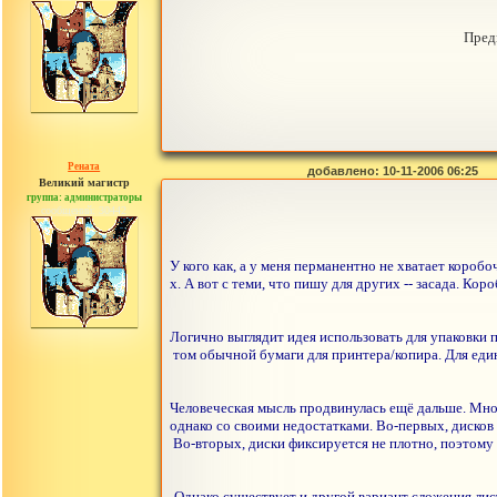
Пред
Рената
добавлено: 10-11-2006 06:25
Великий магистр
группа: администраторы
сообщений: 30442
У кого как, а у меня перманентно не хватает коробо
х. А вот с теми, что пишу для других -- засада. Кор
Логично выглядит идея использовать для упаковки п
том обычной бумаги для принтера/копира. Для един
Человеческая мысль продвинулась ещё дальше. Многи
однако со своими недостатками. Во-первых, дисков 
Во-вторых, диски фиксируется не плотно, поэтому 
Однако существует и другой вариант сложения лис