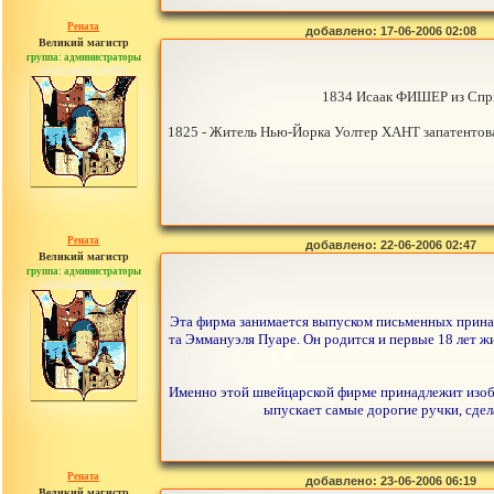
Рената
добавлено: 17-06-2006 02:08
Великий магистр
группа: администраторы
сообщений: 30442
1834 Исаак ФИШЕР из Спри
1825 - Житель Нью-Йорка Уолтер ХАНТ запатентовал
Рената
добавлено: 22-06-2006 02:47
Великий магистр
группа: администраторы
сообщений: 30442
Эта фирма занимается выпуском письменных принад
та Эммануэля Пуаре. Он родится и первые 18 лет ж
Именно этой швейцарской фирме принадлежит изобре
ыпускает самые дорогие ручки, сдел
Рената
добавлено: 23-06-2006 06:19
Великий магистр