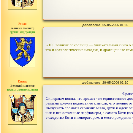
Роман
добавлено: 05-05-2006 01:59
великий магистр
группа: модераторы
сообщений: 1557
«100 великих сокровищ» — увлекательная книга о 
это и археологические находки, и драгоценные камн
Рената
добавлено: 29-05-2006 02:10
Великий магистр
группа: администраторы
сообщений: 30442
Франс
Он первым понял, что аромат - не единственное до
реклама должна подвести ее к мысли, что именно э
выпускать ароматы сериями: мыло, духи и одеколон
шли и все остальные парфюмеры, а самого Коти (п
е сходство Коти с императором, и место рождения -