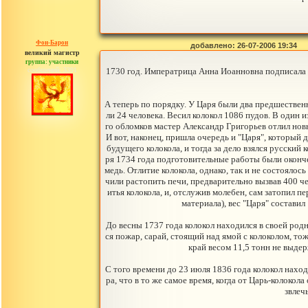
Фон-Барон
добавлено: 26-07-2006 19:34
великий магистр
группа: участники
сообщений: 3391
1730 год. Императрица Анна Иоанновна подписала у
А теперь по порядку. У Царя были два предшественн
ли 24 человека. Весил колокол 1086 пудов. В один 
го обломков мастер Александр Григорьев отлил новы
И вот, наконец, пришла очередь и "Царя", который 
будущего колокола, и тогда за дело взялся русский
ря 1734 года подготовительные работы были окончен
медь. Отлитие колокола, однако, так и не состоялос
чили растопить печи, предварительно вызвав 400 
итья колокола, и, отслужив молебен, сам затопил 
материала), вес "Царя" состави
До весны 1737 года колокол находился в своей родн
ся пожар, сарай, стоящий над ямой с колоколом, то
край весом 11,5 тонн не выдер
С того времени до 23 июля 1836 года колокол находи
ра, что в то же самое время, когда от Царь-колокол
звлеч