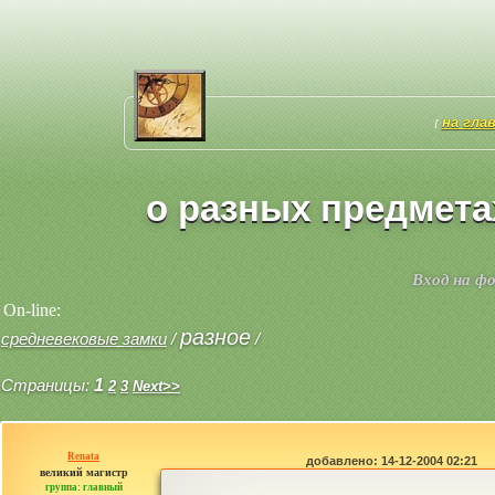
на гла
[
о разных предмета
Вход на ф
On-line:
разное
средневековые замки
/
/
Страницы:
1
2
3
Next>>
Renata
добавлено: 14-12-2004 02:21
великий магистр
группа: главный