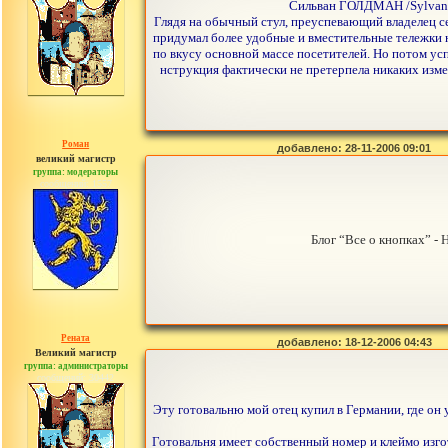
Сильван ГОЛДМАН /Sylvan N
Глядя на обычный стул, преуспевающий владелец с
придумал более удобные и вместительные тележки 
по вкусу основной массе посетителей. Но потом усп
нструкция фактически не претерпела никаких измен
Роман
добавлено: 28-11-2006 09:01
великий магистр
группа: модераторы
сообщений: 1557
Блог “Все о кнопках” - 
Рената
добавлено: 18-12-2006 04:43
Великий магистр
группа: администраторы
сообщений: 30442
Эту готовальню мой отец купил в Германии, где он у
Готовальня имеет собственный номер и клеймо изгото