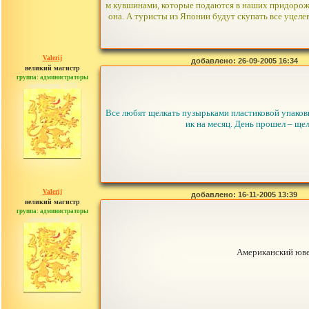
м кувшинами, которые подаются в наших придорожны
она. А туристы из Японии будут скупать все уцеле
Valerij
добавлено: 26-09-2005 16:34
великий магистр
группа: администраторы
сообщений: 3753
Все любят щелкать пузырьками пластиковой упаковки
ик на месяц. День прошел – ще
Valerij
добавлено: 16-11-2005 13:39
великий магистр
группа: администраторы
сообщений: 3753
Американский юве