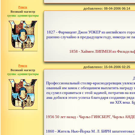
Рената
добавлено: 08-04-2006 06:14
Великий магистр
группа: администраторы
сообщений: 30442
1827 - Фармацевт Джон УОКЕР из английского горо
ршенно случайно в предыдущем году, никогда не пат
1858 - Хаймен ЛИПМЕН из Филадельфи
Рената
добавлено: 15-04-2006 02:25
Великий магистр
группа: администраторы
сообщений: 30442
Д
Профессиональный столяр-краснодеревщик увлекся з
ованный им замок с обещанием выплатить награду в 
ец сумел справиться с этой задачей, потратив на в
ама добился этого успеха благодаря созданию ряд
ии XIX века. 
1956 50 лет назад - Чарльз ГИНСБЕРГ, Чарльз АНД
1860 - Житель Нью-Йорка М. Л. БИРН запатентовал 