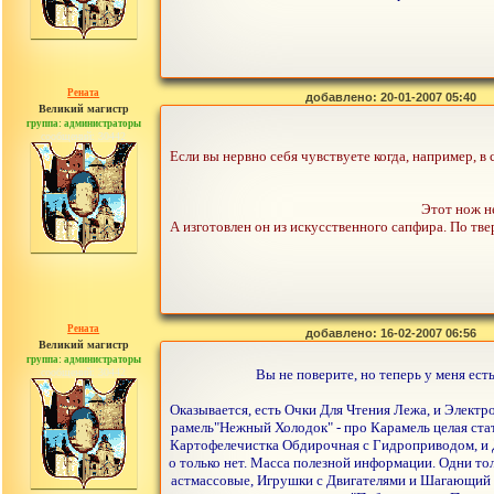
Рената
добавлено: 20-01-2007 05:40
Великий магистр
группа: администраторы
сообщений: 30442
Если вы нервно себя чувствуете когда, например, 
Этот нож н
А изготовлен он из искусственного сапфира. По тве
Рената
добавлено: 16-02-2007 06:56
Великий магистр
группа: администраторы
сообщений: 30442
Вы не поверите, но теперь у меня ес
Оказывается, есть Очки Для Чтения Лежа, и Электро
рамель"Нежный Холодок" - про Карамель целая стать
Картофелечистка Обдирочная с Гидроприводом, и Д
о только нет. Масса полезной информации. Одни то
астмассовые, Игрушки с Двигателями и Шагающий Э