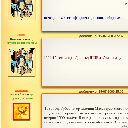
К
немецкий каллиграф, проектировщик наборных шриф
Рената
добавлено: 15-07-2006 05:37
Великий магистр
группа: администраторы
сообщений: 30442
1991 15 лет назад - Дональд ШИР из Атланты купил
Фон-Барон
добавлено: 25-07-2006 15:38
великий магистр
группа: участники
сообщений: 3391
1630 год. Губернатор колонии Массачусетского п
предмет сервировки в незапамятные времена, скорее
имерно 2500 годами. Более раннего экземпляра пока
ки все равно руками ели, жиром обливаясь. А пото
обр