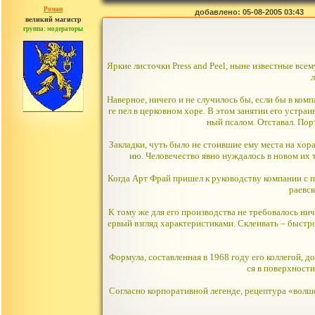
Роман
добавлено: 05-08-2005 03:43
великий магистр
группа: модераторы
сообщений: 1557
Яркие листочки Press and Peel, ныне известные все
л
Наверное, ничего и не случилось бы, если бы в ко
ге пел в церковном хоре. В этом занятии его устра
ный псалом. Отставал. Пор
Закладки, чуть было не стоившие ему места на хор
ию. Человечество явно нуждалось в новом их т
Когда Арт Фрай пришел к руководству компании с 
раевск
К тому же для его производства не требовалось ни
ервый взгляд характеристиками. Склеивать – быстро
Формула, составленная в 1968 году его коллегой, 
ся в поверхности
Согласно корпоративной легенде, рецептура «волше