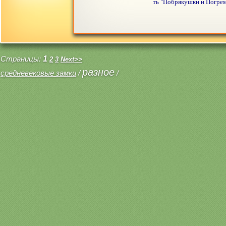
ть "Побрякушки и Погрем
Страницы:
1
2
3
Next>>
разное
средневековые замки
/
/