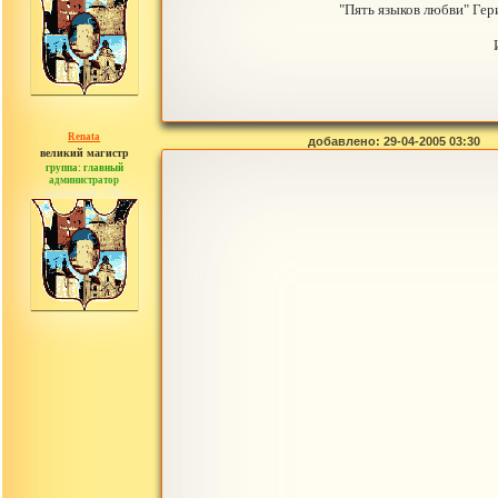
"Пять языков любви" Ге
Renata
добавлено: 29-04-2005 03:30
великий магистр
группа: главный
администратор
сообщений: 2765