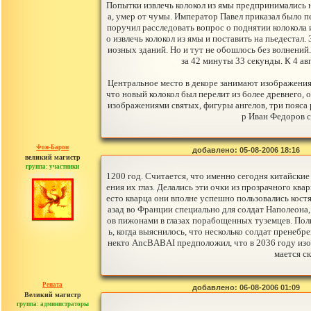
Попытки извлечь колокол из ямы предпринимались н
а, умер от чумы. Император Павел приказал было п
поручил расследовать вопрос о поднятии колокола
о извлечь колокол из ямы и поставить на пьедеста
иозных зданий. Но и тут не обошлось без волнений.
за 42 минуты 33 секунды. К 4 ав
Центральное место в декоре занимают изображения
что новый колокол был перелит из более древнего, о
изображениями святых, фигуры ангелов, три пояса
р Иван Федоров 
Фон-Барон
добавлено: 05-08-2006 18:16
великий магистр
группа: участники
сообщений: 3391
1200 год. Считается, что именно сегодня китайски
ения их глаз. Делались эти очки из прозрачного ква
есто кварца они вполне успешно пользовались кос
азад во Франции специально для солдат Наполеона,
ов пижонами в глазах порабощенных туземцев. Пол
ь, когда выяснилось, что несколько солдат пренебр
некто AncBABAI предположил, что в 2036 году изо
мается с
Рената
добавлено: 06-08-2006 01:09
Великий магистр
группа: администраторы