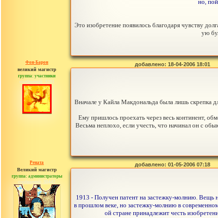
но, пой
Это изобретение появилось благодаря чувству долг
ую бу
Фон-Барон
добавлено: 18-04-2006 18:01
великий магистр
группа: участники
сообщений: 3391
Вначале у Кайла Макдональда была лишь скрепка для
Ему пришлось проехать через весь континент, обм
Весьма неплохо, если учесть, что начинал он с об
Рената
добавлено: 01-05-2006 07:18
Великий магистр
группа: администраторы
сообщений: 30442
1913 - Получен патент на застежку-молнию. Вещь н
в прошлом веке, но застежку-молнию в современно
ой стране принадлежит честь изобретения