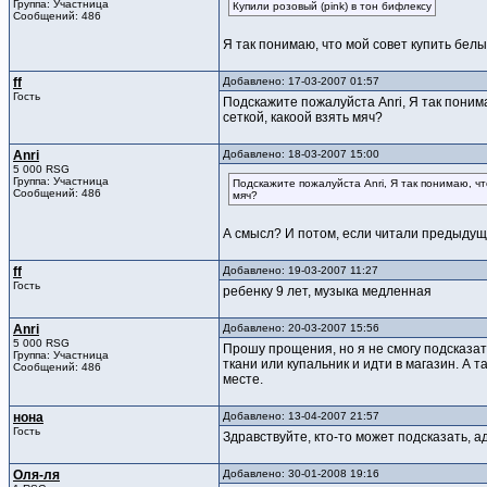
Группа: Участница
Купили розовый (pink) в тон бифлексу
Сообщений: 486
Я так понимаю, что мой совет купить белы
ff
Добавлено: 17-03-2007 01:57
Гость
Подскажите пожалуйста Anri, Я так поним
сеткой, какоой взять мяч?
Anri
Добавлено: 18-03-2007 15:00
5 000 RSG
Группа: Участница
Подскажите пожалуйста Anri, Я так понимаю, чт
Сообщений: 486
мяч?
А смысл? И потом, если читали предыдущу
ff
Добавлено: 19-03-2007 11:27
Гость
ребенку 9 лет, музыка медленная
Anri
Добавлено: 20-03-2007 15:56
5 000 RSG
Прошу прощения, но я не смогу подсказат
Группа: Участница
ткани или купальник и идти в магазин. А 
Сообщений: 486
месте.
нона
Добавлено: 13-04-2007 21:57
Гость
Здравствуйте, кто-то может подсказать, а
Оля-ля
Добавлено: 30-01-2008 19:16