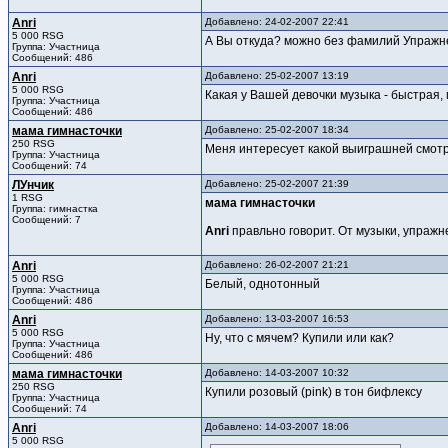
Anri
Добавлено: 24-02-2007 22:41
5 000 RSG
А Вы откуда? можно без фамилий Упражне
Группа: Участница
Сообщений: 486
Anri
Добавлено: 25-02-2007 13:19
5 000 RSG
Какая у Вашей девочки музыка - быстрая,
Группа: Участница
Сообщений: 486
мама гимнасточки
Добавлено: 25-02-2007 18:34
250 RSG
Меня интересует какой выиграшней смот
Группа: Участница
Сообщений: 74
ЛУнчик
Добавлено: 25-02-2007 21:39
1 RSG
мама гимнасточки
Группа: гимнастка
Сообщений: 7
Anri
правльно говорит. От музыки, упражне
Anri
Добавлено: 26-02-2007 21:21
5 000 RSG
Белый, однотонный
Группа: Участница
Сообщений: 486
Anri
Добавлено: 13-03-2007 16:53
5 000 RSG
Ну, что с мячем? Купили или как?
Группа: Участница
Сообщений: 486
мама гимнасточки
Добавлено: 14-03-2007 10:32
250 RSG
Купили розовый (pink) в тон бифлексу
Группа: Участница
Сообщений: 74
Anri
Добавлено: 14-03-2007 18:06
5 000 RSG