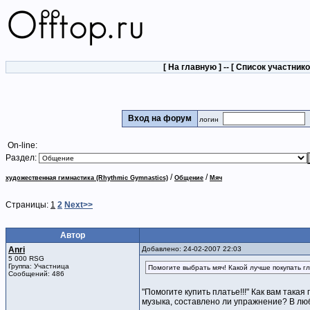
[
На главную
] -- [
Список участник
Вход на форум
логин
On-line:
Раздел:
/
/
художественная гимнастика (Rhythmic Gymnastics)
Общение
Мяч
Страницы:
1
2
Next>>
Автор
Anri
Добавлено: 24-02-2007 22:03
5 000 RSG
Группа: Участница
Помогите выбрать мяч! Какой лучше покупать г
Сообщений: 486
"Помогите купить платье!!!" Как вам така
музыка, составлено ли упражнение? В лю