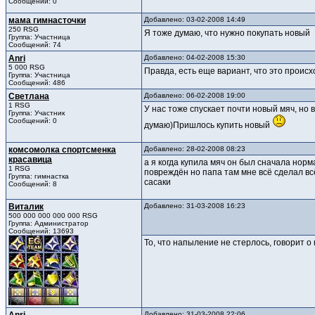
Сообщений: 0
мама гимнасточки
Добавлено: 03-02-2008 14:49
250 RSG
Я тоже думаю, что нужно покупать новый
Группа: Участница
Сообщений: 74
Anri
Добавлено: 04-02-2008 15:30
5 000 RSG
Правда, есть еще вариант, что это происх
Группа: Участница
Сообщений: 486
Светлана
Добавлено: 06-02-2008 19:00
1 RSG
У нас тоже спускает почти новый мяч, но
Группа: Участник
Сообщений: 0
думаю)Пришлось купить новый
комсомолка спортсменка
Добавлено: 28-02-2008 08:23
красавица
а я когда купила мяч он был сначала норм
1 RSG
повреждён но папа там мне всё сделал вс
Группа: гимнастка
сасаки
Сообщений: 8
Виталик
Добавлено: 31-03-2008 16:23
500 000 000 000 000 RSG
Группа: Администратор
Сообщений: 13693
То, что напыление не стерлось, говорит о 
Добавлено: 31-03-2008 22:06