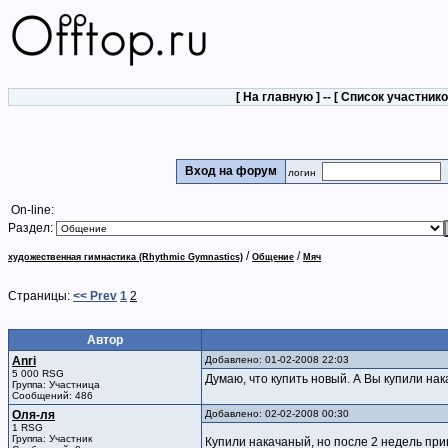
[
На главную
] -- [
Список участник
Вход на форум
логин
On-line:
Раздел:
/
/
художественная гимнастика (Rhythmic Gymnastics)
Общение
Мяч
Страницы:
<< Prev
1
2
Автор
Anri
Добавлено: 01-02-2008 22:03
5 000 RSG
Думаю, что купить новый. А Вы купили на
Группа: Участница
Сообщений: 486
Оля-ля
Добавлено: 02-02-2008 00:30
1 RSG
Группа: Участник
Купили накачаный, но после 2 недель пр