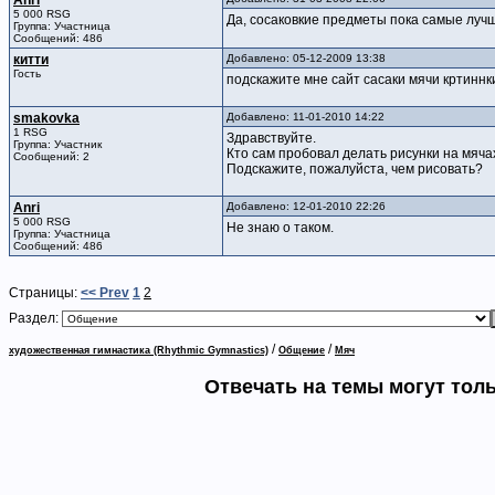
Anri
5 000 RSG
Да, сосаковкие предметы пока самые луч
Группа: Участница
Сообщений: 486
китти
Добавлено: 05-12-2009 13:38
Гость
подскажите мне сайт сасаки мячи кртиннк
smakovka
Добавлено: 11-01-2010 14:22
1 RSG
Здравствуйте.
Группа: Участник
Кто сам пробовал делать рисунки на мяча
Сообщений: 2
Подскажите, пожалуйста, чем рисовать?
Anri
Добавлено: 12-01-2010 22:26
5 000 RSG
Не знаю о таком.
Группа: Участница
Сообщений: 486
Страницы:
<< Prev
1
2
Раздел:
/
/
художественная гимнастика (Rhythmic Gymnastics)
Общение
Мяч
Отвечать на темы могут тол