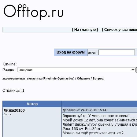
[
На главную
] -- [
Список участник
Вход на форум
логин
On-line:
Раздел:
/
/
художественная гимнастика (Rhythmic Gymnastics)
Общение
Вопрос.
Страницы:
1
Автор
Лизка20100
Добавлено: 24-11-2010 15:44
Гость
Здравствуйте. У меня вопрос ко всем!
Моей дочке 12 лет, она хочет заниматься
Любит физкультуру, оценка 5, лучшая в кл
Рост 163 cм. Вес 39 кг.
Можно ли ещё успеть записаться?