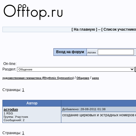
[
На главную
] -- [
Список участник
Вход на форум
логин
On-line:
Раздел:
/
/
художественная гимнастика (Rhythmic Gymnastics)
Общение
цирк
Страницы:
1
Автор
acroduo
Добавлено: 28-08-2011 01:38
1 RSG
создание цирковых и эстрадных номеров 
Группа: Участник
Сообщений: 2
Страницы:
1