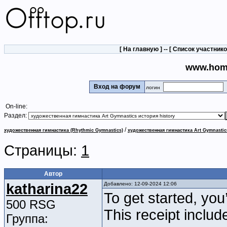
[
На главную
] -- [
Список участник
www.hom
Вход на форум
логин
On-line:
Раздел:
/
художественная гимнастика (Rhythmic Gymnastics)
художественная гимнастика Art Gymnastic
Страницы:
1
Автор
katharina22
Добавлено: 12-09-2024 12:06
To get started, you
500 RSG
This receipt inclu
Группа: