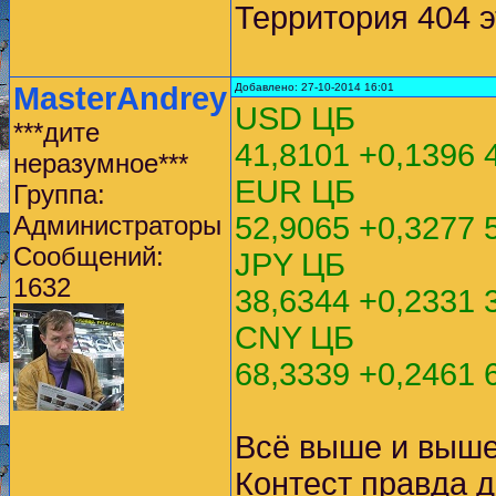
Территория 404 эт
MasterAndrey
Добавлено: 27-10-2014 16:01
USD ЦБ
***дите
41,8101 +0,1396 
неразумное***
EUR ЦБ
Группа:
Администраторы
52,9065 +0,3277 
Сообщений:
JPY ЦБ
1632
38,6344 +0,2331 
CNY ЦБ
68,3339 +0,2461 
Всё выше и выше
Контест правда д