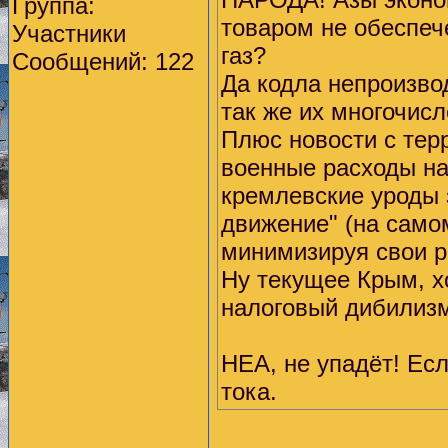
Группа:
товаром не обеспеч
Участники
газ?
Сообщений: 122
Да кодла непроизво
так же их многочис
Плюс новости с терр
военные расходы на
кремлевские уроды 
движение" (на само
минимизируя свои ра
Ну текущее Крым, х
налоговый дибилизм
НЕА, не упадёт! Ес
тока.