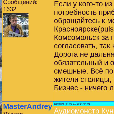
Сообщений:
Если у кого-то и
1632
потребность приб
обращайтесь к мо
Красноярске(puls
Комсомольск за 
согласовать, так
Дорога не дальняя
обязательный и о
смешные. Всё по 
жители столицы, 
Бизнес - ничего 
MasterAndrey
Добавлено: 03-11-2014 04:01
Аудиомонстр Кун