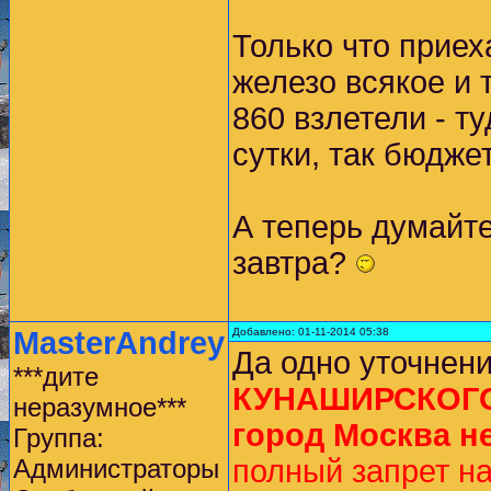
Только что приех
железо всякое и 
860 взлетели - т
сутки, так бюдже
А теперь думайте
завтра?
MasterAndrey
Добавлено: 01-11-2014 05:38
Да одно уточнени
***дите
КУНАШИРСКОГО 
неразумное***
город Москва н
Группа:
Администраторы
полный запрет на