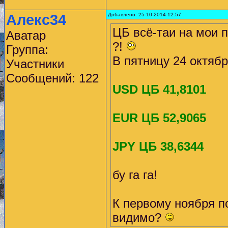
Алекс34
Добавлено: 25-10-2014 12:57
ЦБ всё-таи на мои 
Аватар
?!
Группа:
В пятницу 24 октябр
Участники
Сообщений: 122
USD ЦБ 41,8101
EUR ЦБ 52,9065
JPY ЦБ 38,6344
бу га га!
К первому ноября по
видимо?