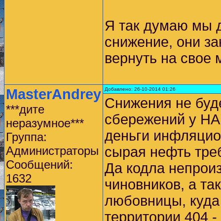
Я так думаю мы 
снижение, они за
вернуть на свое 
MasterAndrey
Добавлено: 26-10-2014 01:26
Снижения не буде
***дите
сбережений у НА
неразумное***
деньги инфляцио
Группа:
Администраторы
сырая нефть тре
Сообщений:
Да кодла непрои
1632
чиновников, а та
любовницы, куда
территории 404 -