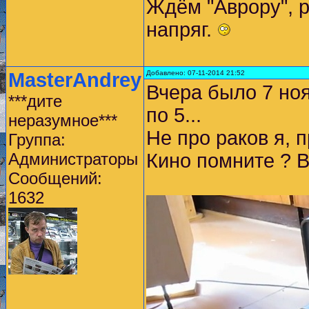
Ждём "Аврору", 
напряг.
MasterAndrey
Добавлено: 07-11-2014 21:52
Вчера было 7 ноя
***дите
по 5...
неразумное***
Не про раков я, 
Группа:
Администраторы
Кино помните ? В
Сообщений:
1632