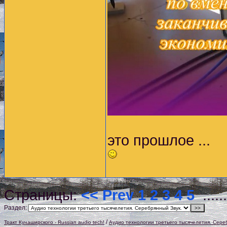
это прошлое ...
Страницы:
<< Prev
1
2
3
4
5
.....
Раздел:
/
Тракт Кунаширского - Russian audio tech!
Аудио технологии третьего тысячелетия. Сере