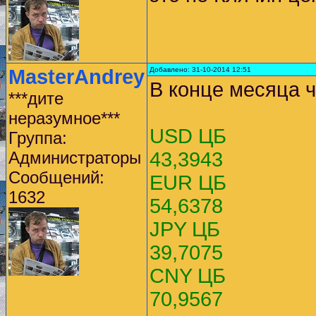
MasterAndrey
Добавлено: 31-10-2014 12:51
В конце месяца ч
***дите
неразумное***
USD ЦБ
Группа:
Администраторы
43,3943
Сообщений:
EUR ЦБ
1632
54,6378
JPY ЦБ
39,7075
CNY ЦБ
70,9567