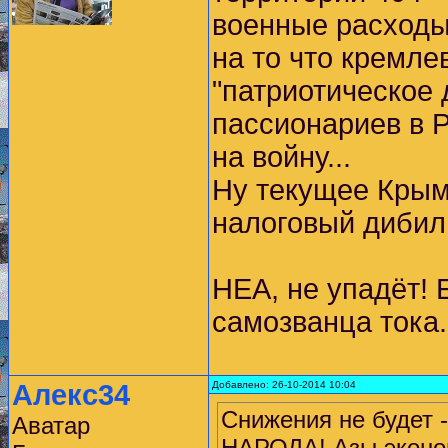
военные расходы
на то что кремле
"патриотическое 
пассионариев в 
на войну...
Ну текущее Крым,
налоговый дибили
НЕА, не упадёт! 
самозванца тока.
Алекс34
Добавлено: 26-10-2014 10:04
Снижения не будет 
Аватар
НАРОДА! Азы эконо