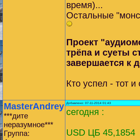
время)...
Остальные "монст
Проект "аудиом
трёпа и суеты с
завершается к 
Кто успел - тот и
MasterAndrey
Добавлено: 07-11-2014 01:43
сегодня :
***дите
неразумное***
USD ЦБ 45,1854
Группа: