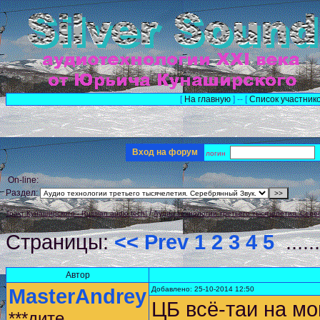
[
На главную
] -- [
Список участник
Вход на форум
логин
On-line:
Раздел:
/
Тракт Кунаширского - Russian audio tech!
Аудио технологии третьего тысячелетия. Сере
Страницы:
<< Prev
1
2
3
4
5
.....
Автор
MasterAndrey
Добавлено: 25-10-2014 12:50
ЦБ всё-таи на мо
***дите