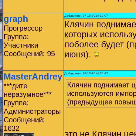
graph
Добавлено: 27-10-2014 19:07
Клячин поднимает
Прогрессор
которых использ
Группа:
поболее будет (
Участники
Сообщений: 95
июня).
MasterAndrey
Добавлено: 28-10-2014 04:42
Клячин поднимает це
***дите
используются импор
неразумное***
(предыдущее повыш
Группа:
Администраторы
Сообщений:
1632
это не Клячин це