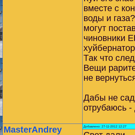
вместе с ко
воды и газа
могут поста
чиновники 
хуйбернатор
Так что сле
Вещи рарите
не вернуться
Дабы не сад
отрубаюсь -
MasterAndrey
Добавлено: 27-11-2012 12:27