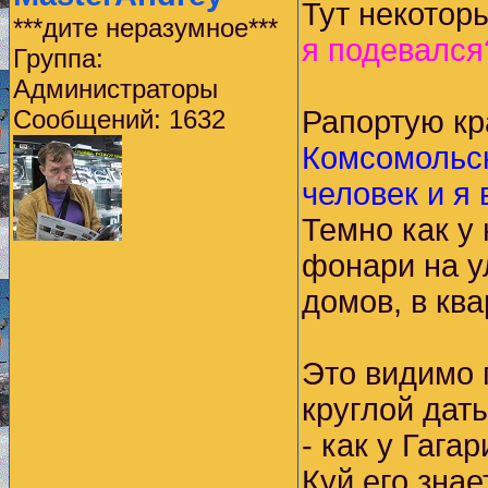
Тут некотор
***дите неразумное***
я подевался
Группа:
Администраторы
Сообщений: 1632
Рапортую кр
Комсомольск
человек и я
Темно как у 
фонари на ул
домов, в кв
Это видимо 
круглой дат
- как у Гагар
Куй его знае