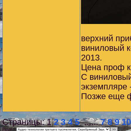
верхний при
виниловый к
2013.
Цена проф к
С виниловый 
экземпляре 
Позже еще ф
Страницы:
1
2
3
4
5
......
7
8
9
10
Раздел: