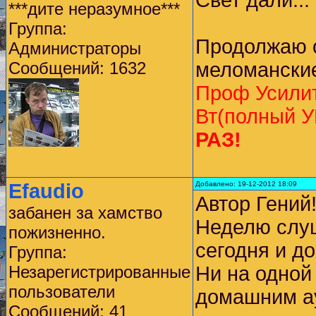
Свет дали...
***дите неразумное***
Группа:
Продолжаю 
Администраторы
Сообщений: 1632
меломанские
Проф Усилит
Вт(полный У
РАЗ!
Efaudio
Добавлено: 19-12-2012 18:09
Автор Гений!
забанен за хамство
Неделю слуш
пожизненно.
сегодня и д
Группа:
Незарегистрированные
Ни на одной 
пользователи
домашним ау
Сообщений: 41