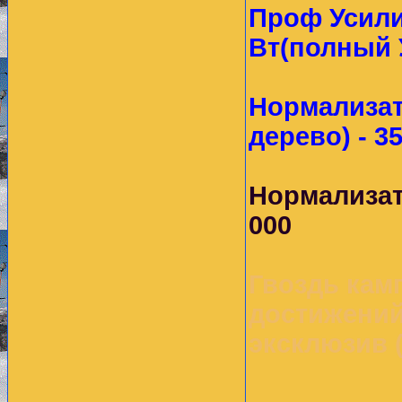
Проф Усили
Вт(полный 
Нормализат
дерево) - 35
Нормализат
000
Гвоздь кам
достижений
эксклюзив (