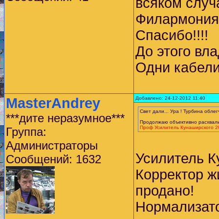
всяком случа
Филармония 
Спасибо!!!!
До этого вл
Одни кабели
MasterAndrey
Добавлено: 24-12-2012 11:40
Свет дали... Ура ! Турбина обле
***дите неразумное***
Продолжаю объективно расхвали
Проф Усилитель Кунаширского 20
Группа:
Администраторы
Усилитель К
Сообщений: 1632
Корректор жи
продано!
Нормализато