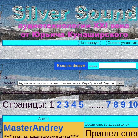
[
На главную
] -- [
Список участник
Вход на форум
логин
On-line:
Раздел:
/
Тракт Кунаширского - Russian audio tech!
Аудио технологии третьего тысячелетия. Сере
Страницы:
1
2
3
4
5
......
7
8
9
10
Автор
MasterAndrey
Добавлено: 15-11-2012 14:07
Пришел снег 
***дите неразумное***