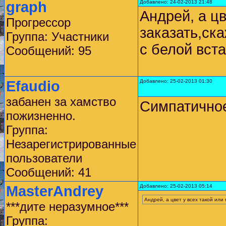
graph
Добавлено: 24-02-2013 21:48
Андрей, а цв
Прогрессор
заказать,ска
Группа: Участники
с белой вст
Сообщений: 95
Efaudio
Добавлено: 25-02-2013 01:30
забанен за хамство
Симпатичное
пожизненно.
Группа:
Незарегистрированные
пользователи
Сообщений: 41
MasterAndrey
Добавлено: 25-02-2013 05:14
Андрей, а цвет у всех такой или
***дите неразумное***
Группа: