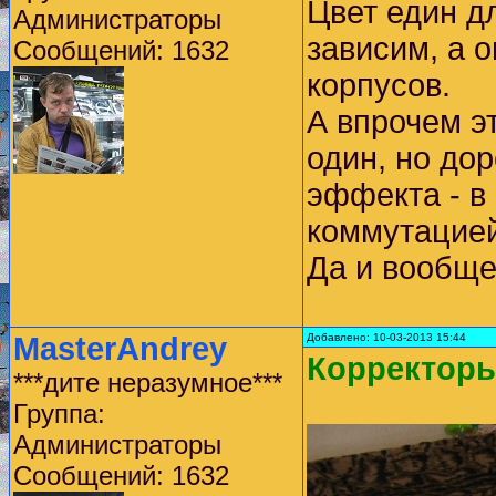
Цвет един д
Администраторы
зависим, а 
Сообщений: 1632
корпусов.
А впрочем э
один, но дор
эффекта - в
коммутацией
Да и вообще
MasterAndrey
Добавлено: 10-03-2013 15:44
Корректоры
***дите неразумное***
Группа:
Администраторы
Сообщений: 1632