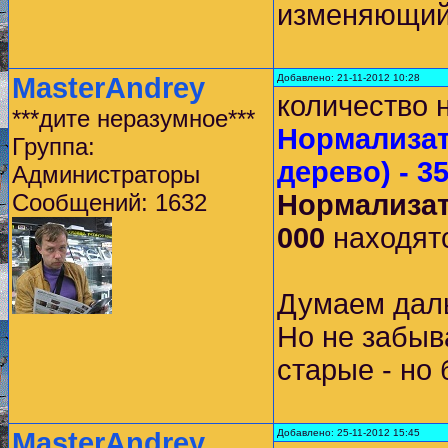
изменяющий
MasterAndrey
Добавлено: 21-11-2012 10:28
количество 
***дите неразумное***
Нормализат
Группа:
дерево) - 35
Администраторы
Сообщений: 1632
Нормализат
000
находятс
Думаем даль
Но не забыва
старые - но 
MasterAndrey
Добавлено: 25-11-2012 15:45