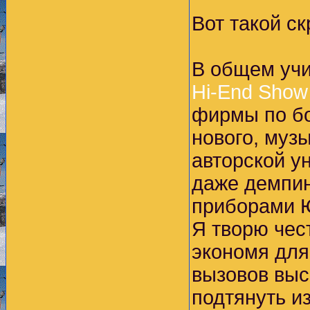
Вот такой с
В общем уч
Hi-End Show 
фирмы по бо
нового, муз
авторской у
даже демпин
приборами 
Я творю чес
экономя для
вызовов выс
подтянуть и