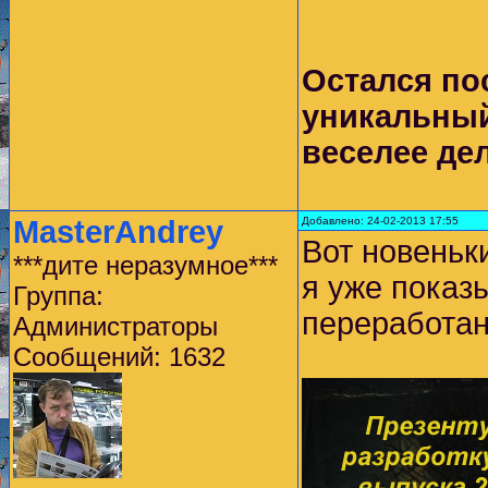
Остался по
уникальный
веселее де
MasterAndrey
Добавлено: 24-02-2013 17:55
Вот новеньк
***дите неразумное***
я уже показы
Группа:
переработан
Администраторы
Сообщений: 1632