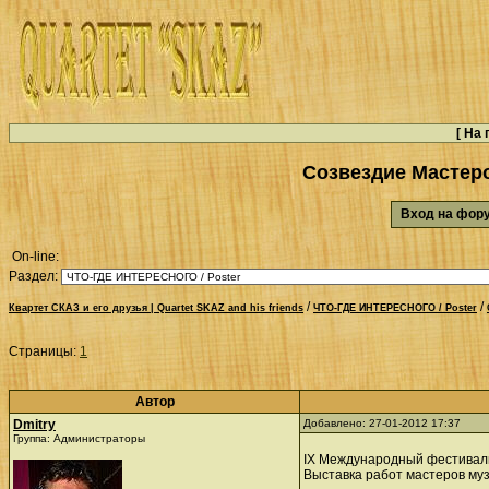
[
На 
Созвездие Мастеро
Вход на фо
On-line:
Раздел:
/
/
Квартет СКАЗ и его друзья | Quartet SKAZ and his friends
ЧТО-ГДЕ ИНТЕРЕСНОГО / Poster
Страницы:
1
Автор
Dmitry
Добавлено: 27-01-2012 17:37
Группа: Администраторы
IX Международный фестиваль 
Выставка работ мастеров му