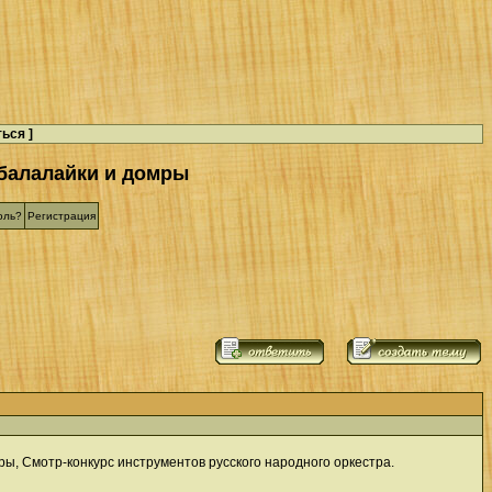
ться
]
 балалайки и домры
оль?
Регистрация
ры, Смотр-конкурс инструментов русского народного оркестра.