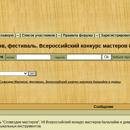
главную
] -- [
Список участников
] -- [
Правила форума
] -- [
Зарегистрирова
в, фестиваль. Всероссийский конкурс мастеров
рум
Забыли пар
логин
пароль
Созвездие Мастеров, фестиваль. Всероссийский конкурс мастеров балалайки и домры
Сообщение
"Созвездие мастеров", VII Всероссийский конкурс мастеров балалайки и дом
зыкальных инструментов.