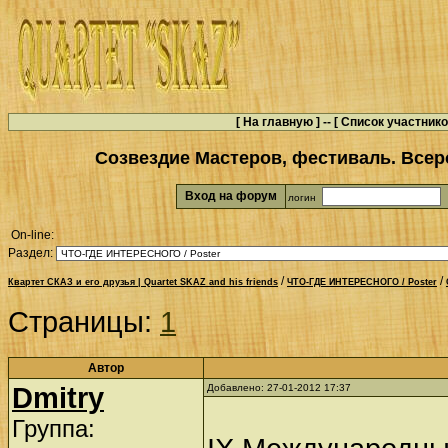
[
На главную
] -- [
Список участник
Созвездие Мастеров, фестиваль. Всер
Вход на форум
логин
On-line:
Раздел:
/
/
Квартет СКАЗ и его друзья | Quartet SKAZ and his friends
ЧТО-ГДЕ ИНТЕРЕСНОГО / Poster
Страницы:
1
Автор
Dmitry
Добавлено: 27-01-2012 17:37
Группа: