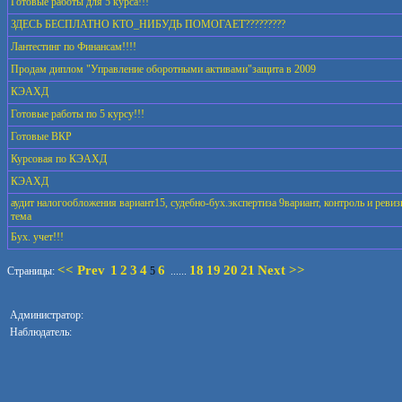
Готовые работы для 5 курса!!!
ЗДЕСЬ БЕСПЛАТНО КТО_НИБУДЬ ПОМОГАЕТ?????????
Лантестинг по Финансам!!!!
Продам диплом "Управление оборотными активами"защита в 2009
КЭАХД
Готовые работы по 5 курсу!!!
Готовые ВКР
Курсовая по КЭАХД
КЭАХД
аудит налогообложения вариант15, судебно-бух.экспертиза 9вариант, контроль и ревиз
тема
Бух. учет!!!
<< Prev
1
2
3
4
6
18
19
20
21
Next >>
Страницы:
5
......
Администратор:
Наблюдатель: