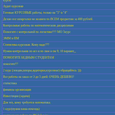
курсы.
Аудит курсовая
Готовые КУРСОВЫЕ работы, только на "5" и "4"
Делаю все шпаргалки на экзамен по ВСЕМ предметам за 400 рублей.
Контрольные работы по математическим дисциплинам
Помогите с контрольной по логистике!!!! МО 5курс
ЭММ и ПМ
Статистика курсовая. Кому надо???
Нужна контрольная по исэ и по эмм и пм 9, 10 вариант,,,
ПОМОГИТЕ БЕДНЫМ СТУДЕНТАМ
помогите!!!
2 курс (лекции,шпоры,аудиторки,курсовые) обращайтесь :)))
Все работы на заказ от 3 до 5 дней. ОЧЕНЬ ДЕШЕВО!
статистика
финансы организации
Инвестиции (задачи)
Для тех, кому требуется математика.
1 курс(нужна ваша помощь)