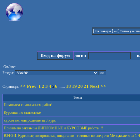
[
] -- [
На главную
Список участн
Вход на форум
логин
па
On-line:
Раздел:
<< Prev
1
2
3
4
6
18
19
20
21
Next >>
Страницы:
5
......
Темы
Помогаем с написанием работ!
Курсовая по статистике
курсовые, контрольные за 3 курс
Принимаю заказы на ДИПЛОМНЫЕ и КУРСОВЫЕ работы!!!
ВЗФЭИ. Курсовые, контрольные, шпаргалки - готовые по спец-сти Менеджмент за 1-4