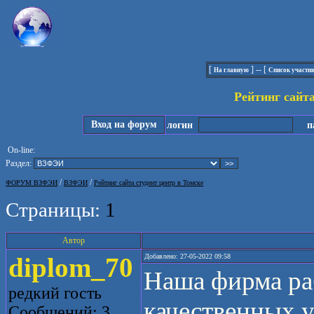
[
] -- [
На главную
Список участн
Рейтинг сайта
Вход на форум
логин
па
On-line:
Раздел:
/
/
ФОРУМ ВЗФЭИ
ВЗФЭИ
Рейтинг сайта студент центр в Томске
Страницы:
1
Автор
diplom_70
Добавлено: 27-05-2022 09:58
Наша фирма раб
редкий гость
качественных у
Сообщений: 3