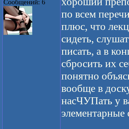
хороший препо
Сообщений: 6
по всем переч
плюс, что лекц
сидеть, слушат
писать, а в ко
сбросить их с
понятно объясн
вообще в доску
насЧУПать у в
элементарные о