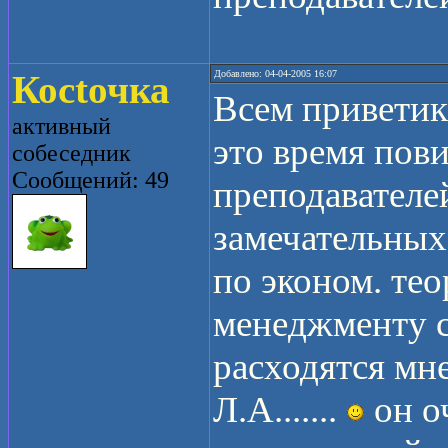
Косtочка
Добавлено: 04-04-2005 16:07
Всем приветики
активный
это время пов
собеседник
Сообщений: 49
преподавателе
замечательных
по эконом. тео
менеджменту с
расходятся мн
Л.А.......
он о