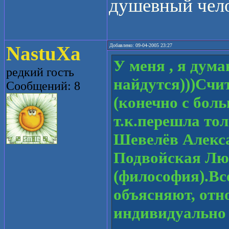
душевный чело
NastuXa
Добавлено: 09-04-2005 23:27
У меня , я дум
редкий гость
найдутся)))Сч
Сообщений: 8
(конечно с бол
т.к.перешла то
Шевелёв Алекса
Подвойская Лю
(философия).Вс
объясняют, отн
индивидуально и