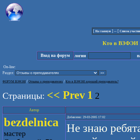
[
] -- [
На главную
Список участн
Кто в ВЗФЭИ 
Вход на форум
логин
па
On-line:
Раздел:
/
/
ФОРУМ ВЗФЭИ
Отзывы о преподавателях
Кто в ВЗФЭИ хороший преподаватель?
<< Prev
1
Страницы:
2
Автор
bezdelnica
Добавлено: 29-03-2005 17:02
Не знаю ребята.
мастер