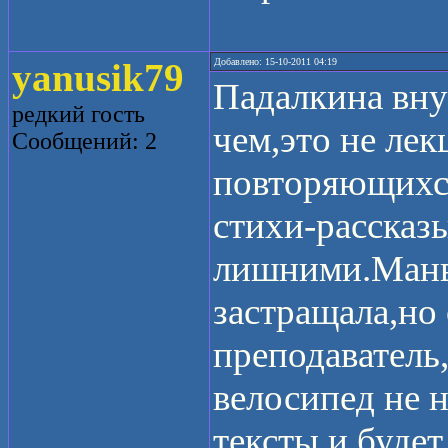
yanusik79
Добавлено: 15-10-2011 04:19
Падалкина вну
редкий гость
чем,это не лек
Сообщений: 2
повторяющихся
стихи-рассказ
лишними.Манве
застращала,но
преподаватель
велосипед не 
тексты и будет