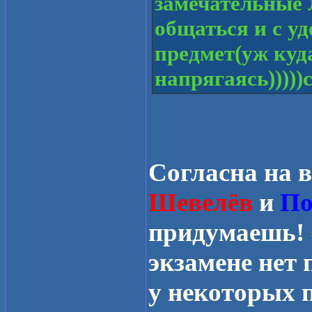
замечательные 
общаться и с у
предмет(уж куда
напрягаясь))))
Согласна на в
Шевелёв
и
По
придумаешь!
экзамене нет 
у некоторых п