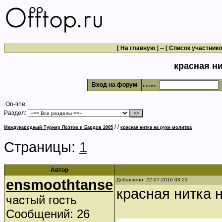
[
На главную
] -- [
Список участник
красная ни
Вход на форум
логин
On-line:
Раздел:
/
/
Международный Турнир Поэтов и Бардов 2005
красная нитка на руке молитва
Страницы:
1
Автор
ensmoothtanse
Добавлено: 22-07-2016 03:23
красная нитка 
частый гость
Сообщений: 26