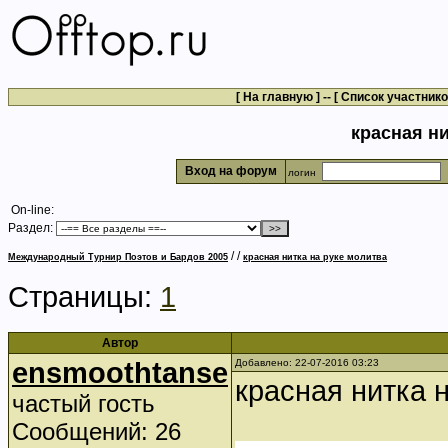
[
На главную
] -- [
Список участник
красная ни
Вход на форум
логин
On-line:
Раздел:
/
/
Международный Турнир Поэтов и Бардов 2005
красная нитка на руке молитва
Страницы:
1
Автор
ensmoothtanse
Добавлено: 22-07-2016 03:23
красная нитка 
частый гость
Сообщений: 26