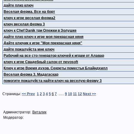
дайте плиз ключ
Веселая ферма. Все на борт
ключ к игре веселая ферма2
ключ веселая ферма 3
ключ к Сhef Danik три Олежки в Золушке
дайте плиз ключ к игре моя прекрасная няня
Дайте ключик к игре "Моя прекрасная няня"
дайте пожалуйста мне ключ
Рабочий на все сто генератор ключей к играм от Алавар
ключ к игре Свадебный салон от nevosoft
Ключ к игре Время духов. Секреты поместья Блайндхилл
Веселая ферма 3. Мадагаскар
помогите пожалуйста найти ключ на веселую ферму 3
Страницы:
<< Prev
1
2
3
4
5
6
7
......
9
10
11
12
Next >>
Администратор:
Виталик
Модератор: