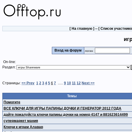
[
На главную
] -- [
Список участник
иг
Вход на форум
логин
On-line:
Раздел:
Страницы:
<< Prev
1
2
3
4
5
6
7
......
9
10
11
12
Next >>
Темы
Помогите
ВСЕ КЛЮЧИ ДЛЯ ИГРЫ ПАПИНЫ ДОЧКИ И ГЕНЕРАТОР 2012 ГОДА
дайте пожалуйста ключи папины дочки на номер 4147 и 881623614499
супермаркет мания
Ключи к играм Алавар