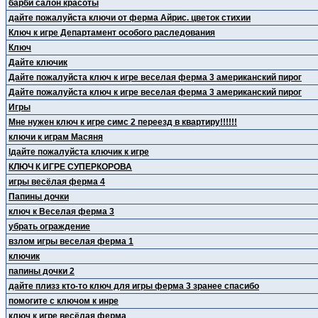
барби салон красоты
дайте пожалуйста ключи от ферма Айрис. цветок стихии
Ключ к игре Департамент особого раследования
Ключ
Дайте ключик
Дайте пожалуйста ключ к игре веселая ферма 3 американский пирог
Дайте пожалуйста ключ к игре веселая ферма 3 американский пирог
Игры
Мне нужен ключ к игре симс 2 переезд в квартиру!!!!!!
ключи к играм Масяня
lдайте пожалуйста ключик к игре
КЛЮЧ К ИГРЕ СУПЕРКОРОВА
игры весёлая ферма 4
Папины дочки
ключ к Веселая ферма 3
убрать ограждение
взлом игры веселая ферма 1
ключик
папины дочки 2
дайте плизз кто-то ключ для игры ферма 3 зранее спасибо
помогите с ключом к инре
ключ к игре весёлая ферма