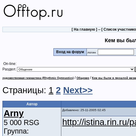
[
На главную
] -- [
Список участник
Кем вы бы
Вход на форум
логин
On-line:
Раздел:
/
/
художественная гимнастика (Rhythmic Gymnastics)
Общение
Кем вы были в прошлой жизн
Страницы:
1
2
Next>>
Автор
Arny
Добавлено: 25-11-2005 02:45
http://istina.rin.ru/p
5 000 RSG
Группа: