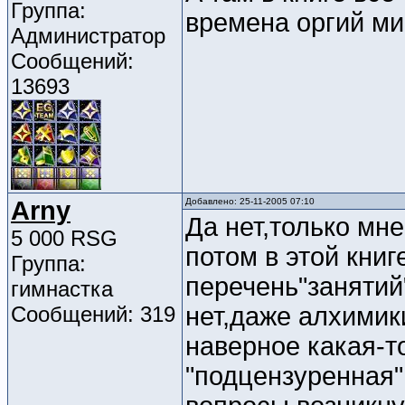
Группа:
времена оргий ми
Администратор
Сообщений:
13693
Arny
Добавлено: 25-11-2005 07:10
Да нет,только мне
5 000 RSG
потом в этой книг
Группа:
перечень"занятий
гимнастка
Сообщений: 319
нет,даже алхими
наверное какая-т
"подцензуренная".