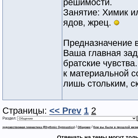
решимости.
Занятие: Химик и
ядов, жрец.
Предназначение 
Ваша главная зад
братские чувства
к материальной с
лишь стольким, с
Страницы:
<< Prev
1
2
Раздел:
/
/
художественная гимнастика (Rhythmic Gymnastics)
Общение
Кем вы были в прошлой жизн
Отвечать на темы могут тол