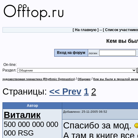
[
На главную
] -- [
Список участник
Кем вы бы
Вход на форум
логин
On-line:
Раздел:
/
/
художественная гимнастика (Rhythmic Gymnastics)
Общение
Кем вы были в прошлой жизн
Страницы:
<< Prev
1
2
Автор
Виталик
Добавлено: 25-11-2005 06:52
500 000 000 000
Спасибо за мод.
000 RSG
А там в книге все