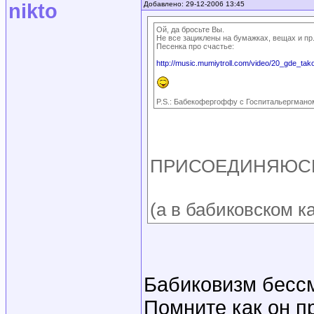
nikto
Добавлено: 29-12-2006 13:45
Ой, да бросьте Вы.
Не все зациклены на бумажках, вещах и пр
Песенка про счастье:
http://music.mumiytroll.com/video/20_gde_tako
P.S.: Бабекофергоффу с Госпитальергмано
ПРИСОЕДИНЯЮС
(а в бабиковском к
Бабиковизм бесс
Помните как он п