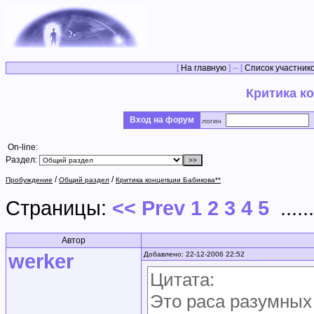
[
На главную
] -- [
Список участник
Критика к
Вход на форум
логин
On-line:
Раздел:
/
/
Пробуждение
Общий раздел
Критика концепции Бабикова**
Страницы:
<< Prev
1
2
3
4
5
.....
Автор
werker
Добавлено: 22-12-2006 22:52
Цитата:
Это раса разумных