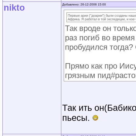
nikto
Добавлено: 26-12-2006 15:00
Первые арии ("доарии") были созданы наше
Африка. Я работал в той экспедиции, и кое
Так вроде он тольк
раз погиб во время
пробудился тогда? 
Прямо как про Иису
грязным пид#раст
Так ить он(Бабик
пьесы.