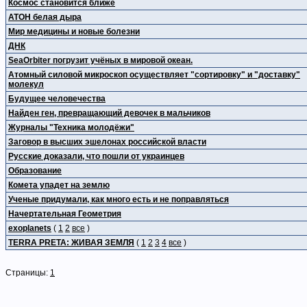
Космос становится ближе
АТОН белая дыра
Мир медицины и новые болезни
ДНК
SeaOrbiter погрузит учёных в мировой океан.
Атомный силовой микроскоп осуществляет "сортировку" и "доставку"
молекул
Будущее человечества
Найден ген, превращающий девочек в мальчиков
Журналы "Техника молодёжи"
Заговор в высших эшелонах российской власти
Русские доказали, что пошли от украинцев
Образование
Комета упадет на землю
Ученые придумали, как много есть и не поправляться
Начертательная Геометрия
exoplanets
(
1
2
все
)
TERRA PRETA: ЖИВАЯ ЗЕМЛЯ
(
1
2
3
4
все
)
Страницы:
1