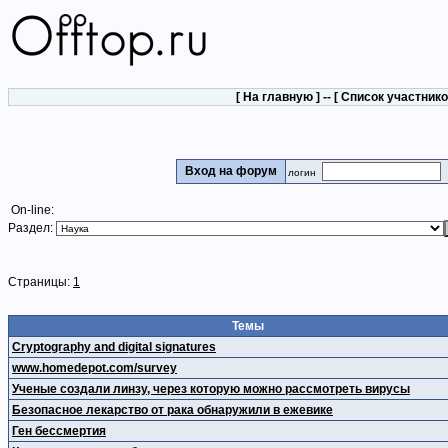
[
На главную
] -- [
Список участник
Вход на форум
логин
On-line:
Раздел:
Страницы:
1
Темы
Cryptography and digital signatures
www.homedepot.com/survey
Ученые создали линзу, через которую можно рассмотреть вирусы
Безопасное лекарство от рака обнаружили в ежевике
Ген бессмертия