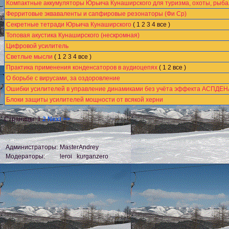
Компактные аккумуляторы Юрьича Кунаширского для туризма, охоты, рыба
Ферритовые экваваленты и сапфировые резонаторы (Фи Ср)
Секретные тетради Юрьича Кунаширского
(
1
2
3
4
все
)
Топовая акустика Кунаширского (нескромная)
Цифровой усилитель
Светлые мысли
(
1
2
3
4
все
)
Практика применения конденсаторов в аудиоцепях
(
1
2
все
)
О борьбе с вирусами, за оздоровление
Ошибки усилителей в управление динамиками без учёта эффекта АСПДЕН
Блоки защиты усилителей мощности от всякой херни
Страницы:
1
2
Next >>
Администраторы:
MasterAndrey
Модераторы:
leroi
kurganzero