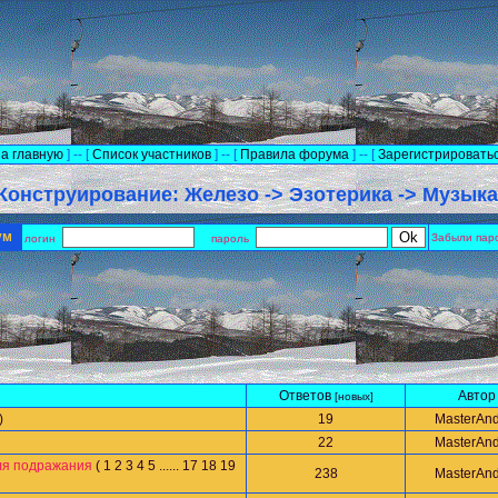
а главную
] -- [
Список участников
] -- [
Правила форума
] -- [
Зарегистрировать
Конструирование: Железо -> Эзотерика -> Музыка
рум
Забыли пар
логин
пароль
Ответов
Автор
[новых]
)
19
MasterAnd
22
MasterAnd
для подражания
(
1
2
3
4
5
......
17
18
19
238
MasterAnd