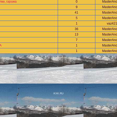
лки, гаража
0
MasterAnd
9
MasterAnd
41
MasterAnd
5
MasterAnd
1
vaz42
36
MasterAnd
13
MasterAnd
7
MasterAnd
А
1
MasterAnd
1
MasterAnd
KXK.RU