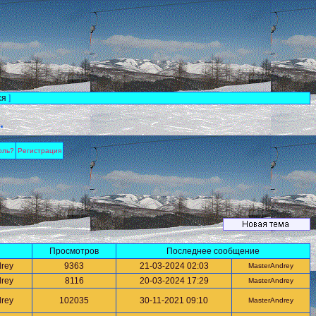
ся
]
.
оль?
Регистрация
Просмотров
Последнее сообщение
rey
9363
21-03-2024 02:03
MasterAndrey
rey
8116
20-03-2024 17:29
MasterAndrey
rey
102035
30-11-2021 09:10
MasterAndrey