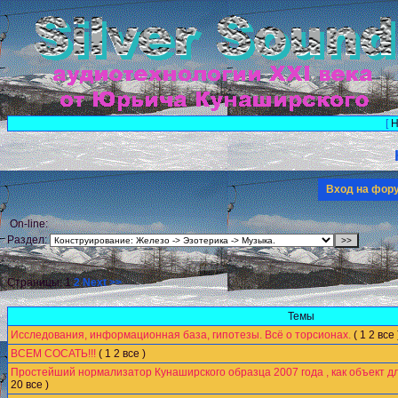
[
Н
Вход на фо
On-line:
Раздел:
Страницы:
1
2
Next >>
Темы
Исследования, информационная база, гипотезы. Всё о торсионах.
(
1
2
все
ВСЕМ СОСАТЬ!!!
(
1
2
все
)
Простейший нормализатор Кунаширского образца 2007 года , как объект 
20
все
)