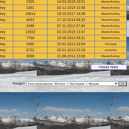
rey
2335
14-03-2019 23:51
MasterAndrey
rey
3261
02-12-2014 10:36
MasterAndrey
rey
19814
18-10-2017 19:38
MasterAndrey
rey
4053
17-10-2014 08:33
MasterAndrey
1
2499
07-11-2012 07:40
MasterAndrey
rey
12932
03-10-2015 13:47
MasterAndrey
rey
7768
18-08-2014 09:21
MasterAndrey
rey
3495
25-01-2013 20:04
Лесоруб
rey
3722
25-01-2013 20:18
centertvs
rey
3098
21-08-2014 13:08
MasterAndrey
Раздел: